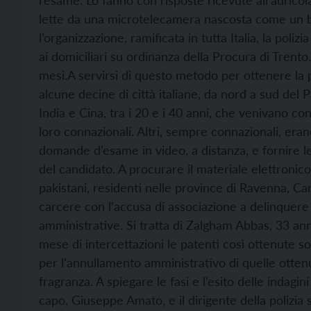
l’esame. Lo fanno con risposte ricevute all’auri
lette da una microtelecamera nascosta come un bo
l’organizzazione, ramificata in tutta Italia, la polizi
ai domiciliari su ordinanza della Procura di Trento
mesi.
A servirsi di questo metodo per ottenere la 
alcune decine di città italiane, da nord a sud del Pa
India e Cina, tra i 20 e i 40 anni, che venivano co
loro connazionali. Altri, sempre connazionali, erano 
domande d’esame in video, a distanza, e fornire le 
del candidato. A procurare il materiale elettronic
pakistani, residenti nelle province di Ravenna, Carpi
carcere con l’accusa di associazione a delinquere e 
amministrative. Si tratta di Zalgham Abbas, 33 anni
mese di intercettazioni le patenti così ottenute so
per l’annullamento amministrativo di quelle ottenu
fragranza. A spiegare le fasi e l’esito delle indagi
capo, Giuseppe Amato, e il dirigente della polizia 