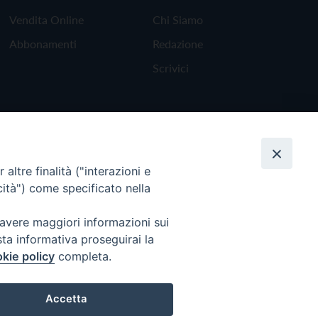
Vendita Online
Chi Siamo
Abbonamenti
Redazione
Scrivici
altre finalità ("interazioni e
cità") come specificato nella
 avere maggiori informazioni sui
sta informativa proseguirai la
kie policy
completa.
Torna all'inizio
Accetta