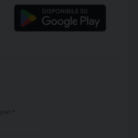
egnati
*