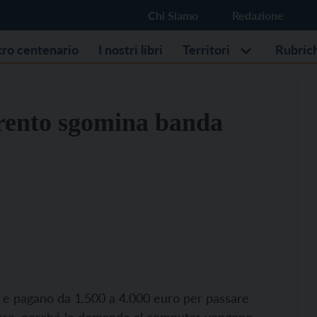
Chi Siamo
Redazione
stro centenario
I nostri libri
Territori
Rubric
 Trento sgomina banda
no e pagano da 1.500 a 4.000 euro per passare