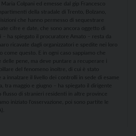
re Maria Colpani ed emesse dal gip Francesco
mpartimenti della stradale di Trento, Bolzano,
uisizioni che hanno permesso di sequestrare
nate cifre e date, che sono ancora oggetto di
uti – ha spiegato il procuratore Amato – resta da
naro ricavate dagli organizzatori e spedite nei loro
ico come questo. E in ogni caso sappiamo che
ne delle pene, ma deve puntare a recuperare i
apillare del fenomeno inoltre, di cui è stato
a innalzare il livello dei controlli in sede di esame
a, tra maggio e giugno – ha spiegato il dirigente
flusso di stranieri residenti in altre province
mo iniziato l’osservazione, poi sono partite le
).