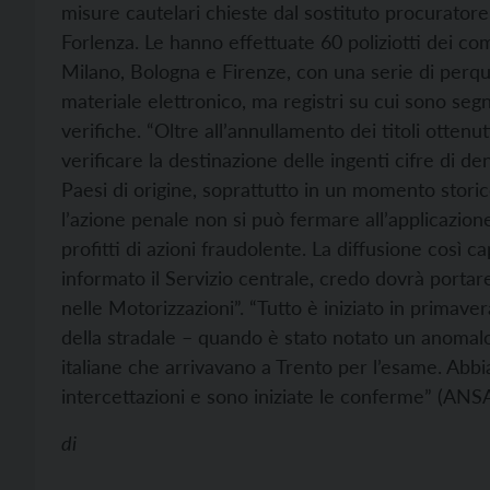
misure cautelari chieste dal sostituto procurato
Forlenza. Le hanno effettuate 60 poliziotti dei co
Milano, Bologna e Firenze, con una serie di perq
materiale elettronico, ma registri su cui sono seg
verifiche. “Oltre all’annullamento dei titoli otten
verificare la destinazione delle ingenti cifre di de
Paesi di origine, soprattutto in un momento stor
l’azione penale non si può fermare all’applicazio
profitti di azioni fraudolente. La diffusione così c
informato il Servizio centrale, credo dovrà portare 
nelle Motorizzazioni”. “Tutto è iniziato in primaver
della stradale – quando è stato notato un anomalo 
italiane che arrivavano a Trento per l’esame. Abbia
intercettazioni e sono iniziate le conferme” (ANSA
di