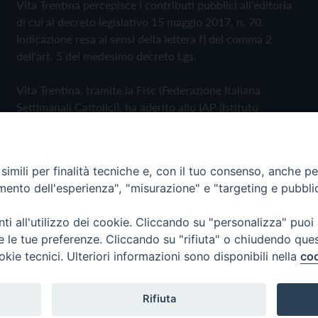
Vita Trentina percepisce i contributi pubblici all'editoria
di cui al decreto legislativo 15 maggio 2017, n. 70.
Indicazione resa ai sensi della lettera f) del comma 2
dell'art. 5 del medesimo decreto Lgs.
Vita Trentina, tramite la Fisc (Federazione Italiana
Settimanali Cattolici), ha aderito allo IAP (Istituto
dell'Autodisciplina Pubblicitaria) accettando il Codice di
Autodisciplina della Comunicazione Commerciale
imili per finalità tecniche e, con il tuo consenso, anche per 
Privacy Policy
Cookie Policy
amento dell'esperienza", "misurazione" e "targeting e pubbli
i all'utilizzo dei cookie. Cliccando su "personalizza" puoi
 Trentina Editrice
re le tue preferenze. Cliccando su "rifiuta" o chiudendo que
okie tecnici. Ulteriori informazioni sono disponibili nella
coo
Rifiuta