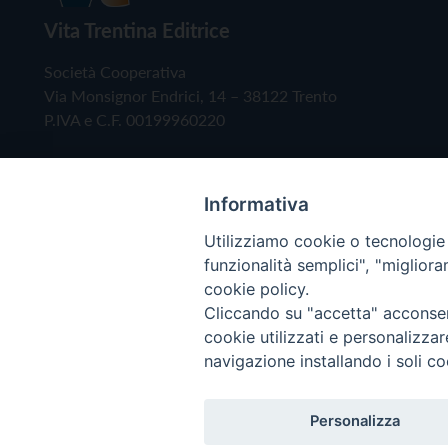
Vita Trentina Editrice
Società Cooperativa
Via Monsignor Endrici, 14 – 38122 Trento
P.IVA e C.F. 00199960220
Informativa
Utilizziamo cookie o tecnologie s
funzionalità semplici", "miglior
cookie policy.
Cliccando su "accetta" acconsent
Copyright © 2019 - Tutti i diritti riservati - Vita
cookie utilizzati e personalizza
navigazione installando i soli co
Privacy Policy
Personalizza