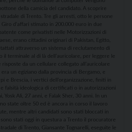
colare, perché le domande al computer vengono
ttone della camicia del candidato. A scoprire
a stradale di Trento. Tre gli arresti, otto le persone
. Giro d’affari stimato in 200.000 euro in due
patente come privatisti nelle Motorizzazioni di
ese, erano cittadini originari di Pakistan, Egitto,
ntattati attraverso un sistema di reclutamento di
il terminale al di là dell’auricolare, per leggere le
risposte da un cellulare collegato all’auricolare
o era un egiziano dalla provincia di Bergamo, e
 e Brescia, i vertici dell’organizzazione, finiti in
falsità ideologica di certificati o in autorizzazioni
, Yosk Ali, 27 anni, e Falak Sher, 30 anni. In un
no state oltre 50 ed è ancora in corso il lavoro
te, mentre altri candidati sono stati bloccati in
ni sono stati oggi in questura a Trento il procuratore
stradale di Trento, Giansante Tognarelli, eseguite le