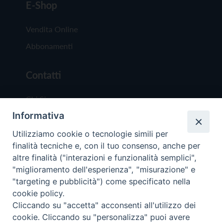
E-Shop
Vendita Online
Abbonamenti
Contatti
Chi Siamo
Informativa
Redazione
Scrivici
Utilizziamo cookie o tecnologie simili per
finalità tecniche e, con il tuo consenso, anche per
altre finalità ("interazioni e funzionalità semplici",
"miglioramento dell'esperienza", "misurazione" e
"targeting e pubblicità") come specificato nella
cookie policy.
Copyright © 2019 - Tutti i diritti riservati - Vit
Cliccando su "accetta" acconsenti all'utilizzo dei
Trentina Editrice
cookie. Cliccando su "personalizza" puoi avere