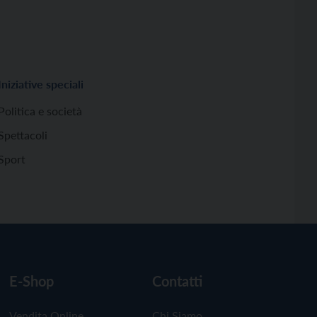
Iniziative speciali
Politica e società
Spettacoli
Sport
E-Shop
Contatti
Vendita Online
Chi Siamo