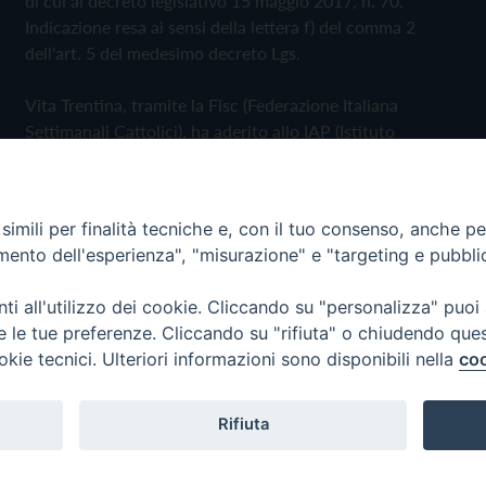
di cui al decreto legislativo 15 maggio 2017, n. 70.
Indicazione resa ai sensi della lettera f) del comma 2
dell'art. 5 del medesimo decreto Lgs.
Vita Trentina, tramite la Fisc (Federazione Italiana
Settimanali Cattolici), ha aderito allo IAP (Istituto
dell'Autodisciplina Pubblicitaria) accettando il Codice di
Autodisciplina della Comunicazione Commerciale
imili per finalità tecniche e, con il tuo consenso, anche per 
Privacy Policy
Cookie Policy
amento dell'esperienza", "misurazione" e "targeting e pubbli
i all'utilizzo dei cookie. Cliccando su "personalizza" puoi
 Trentina Editrice
re le tue preferenze. Cliccando su "rifiuta" o chiudendo que
okie tecnici. Ulteriori informazioni sono disponibili nella
coo
Rifiuta