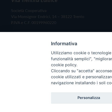
Società Cooperativa
Via Monsignor Endrici, 14 – 38122 Trento
P.IVA e C.F. 00199960220
Informativa
Utilizziamo cookie o tecnologie s
funzionalità semplici", "miglior
cookie policy.
Cliccando su "accetta" acconsent
Copyright © 2019 - Tutti i diritti riservati - Vita
cookie utilizzati e personalizza
navigazione installando i soli co
Privacy Policy
Personalizza