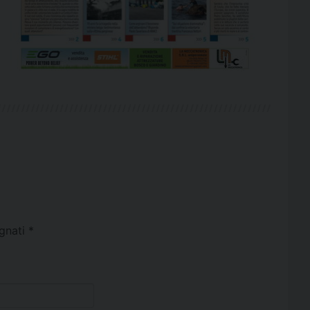
egnati
*