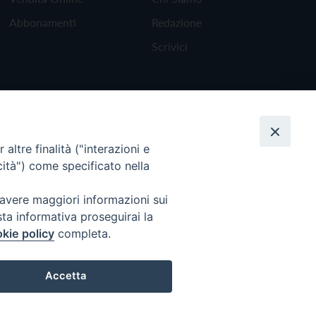
Abbonamenti
Redazione
Scrivici
altre finalità ("interazioni e
cità") come specificato nella
 avere maggiori informazioni sui
sta informativa proseguirai la
kie policy
completa.
Torna all'inizio
Accetta
Preferenze Cookie