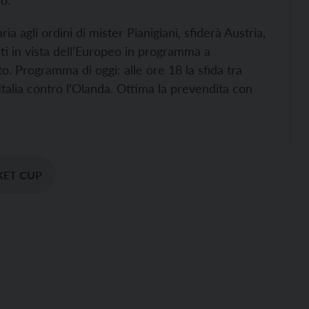
eo.
a agli ordini di mister Pianigiani, sfiderà Austria,
ti in vista dell’Europeo in programma a
to. Programma di oggi: alle ore 18 la sfida tra
talia contro l’Olanda.
Ottima la prevendita con
KET CUP