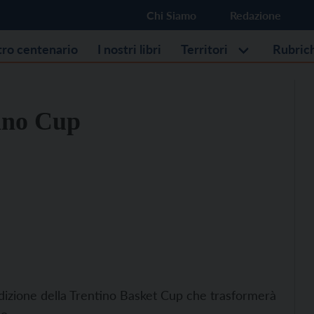
Chi Siamo
Redazione
stro centenario
I nostri libri
Territori
Rubric
tino Cup
edizione della Trentino Basket Cup che trasformerà