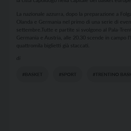
la città capoluogo nella capitale del basket europ
La nazionale azzurra, dopo la preparazione a Folgari
Olanda e Germania nel primo di una serie di even
settembre.
Tutte e partite si svolgono al Pala-Tren
Germania e Austria, alle 20.30 scende in campo l’I
quattromila biglietti già staccati.
di
#BASKET
#SPORT
#TRENTINO BAS