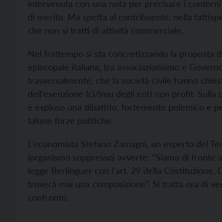
intervenuta con una nota per precisare i contorni d
di merito. Ma spetta al contribuente, nella fattispec
che non si tratti di attività commerciale.
Nel frattempo si sta concretizzando la proposta d
episcopale italiana, tra associazionismo e Governo,
trasversalmente, che la società civile hanno chie
dell'esenzione Ici/Imu degli enti non profit. Sull
è esploso una dibattito, fortemente polemico e pen
talune forze politiche.
L'economista Stefano Zamagni, un esperto del Terz
(organismo soppresso) avverte: “Siamo di fronte 
legge Berlinguer con l'art. 29 della Costituzione. O
troverà mai una composizione”. Si tratta ora di ve
confronto.