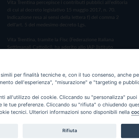
Vita Trentina percepisce i contributi pubblici all'editoria
di cui al decreto legislativo 15 maggio 2017, n. 70.
Indicazione resa ai sensi della lettera f) del comma 2
dell'art. 5 del medesimo decreto Lgs.
Vita Trentina, tramite la Fisc (Federazione Italiana
Settimanali Cattolici), ha aderito allo IAP (Istituto
dell'Autodisciplina Pubblicitaria) accettando il Codice di
Autodisciplina della Comunicazione Commerciale
imili per finalità tecniche e, con il tuo consenso, anche per 
Privacy Policy
Cookie Policy
amento dell'esperienza", "misurazione" e "targeting e pubbli
i all'utilizzo dei cookie. Cliccando su "personalizza" puoi
 Trentina Editrice
re le tue preferenze. Cliccando su "rifiuta" o chiudendo que
okie tecnici. Ulteriori informazioni sono disponibili nella
coo
Rifiuta