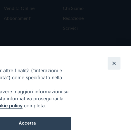
Vendita Online
Chi Siamo
Abbonamenti
Redazione
Scrivici
altre finalità ("interazioni e
cità") come specificato nella
 avere maggiori informazioni sui
sta informativa proseguirai la
kie policy
completa.
Torna all'inizio
Accetta