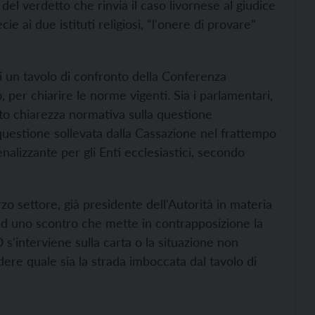
el verdetto che rinvia il caso livornese al giudice
ie ai due istituti religiosi, “l'onere di provare”
i un tavolo di confronto della Conferenza
 per chiarire le norme vigenti. Sia i parlamentari,
sto chiarezza normativa sulla questione
a questione sollevata dalla Cassazione nel frattempo
alizzante per gli Enti ecclesiastici, secondo
o settore, già presidente dell'Autorità in materia
ad uno scontro che mette in contrapposizione la
 s'interviene sulla carta o la situazione non
dere quale sia la strada imboccata dal tavolo di