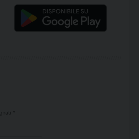
egnati
*