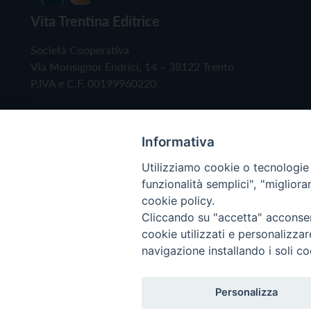
Vita Trentina Editrice
Società Cooperativa
Via Monsignor Endrici, 14 – 38122 Trento
P.IVA e C.F. 00199960220
Informativa
Utilizziamo cookie o tecnologie s
funzionalità semplici", "miglior
cookie policy.
Cliccando su "accetta" acconsent
Copyright © 2019 - Tutti i diritti riservati - Vita
cookie utilizzati e personalizza
navigazione installando i soli co
Privacy Policy
Personalizza