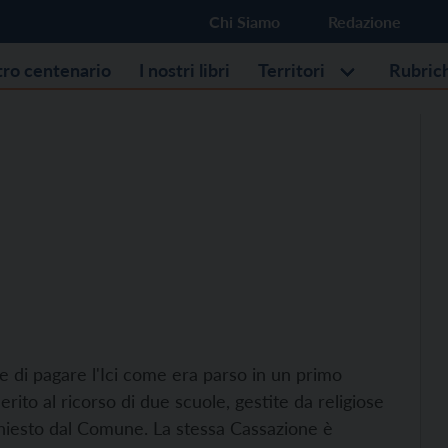
Chi Siamo
Redazione
stro centenario
I nostri libri
Territori
Rubric
e di pagare l'Ici come era parso in un primo
to al ricorso di due scuole, gestite da religiose
ichiesto dal Comune. La stessa Cassazione è