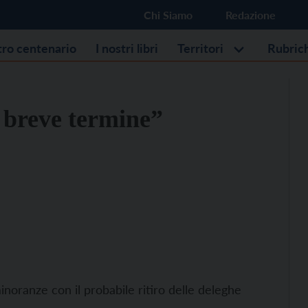
Chi Siamo
Redazione
stro centenario
I nostri libri
Territori
Rubric
 breve termine”
noranze con il probabile ritiro delle deleghe