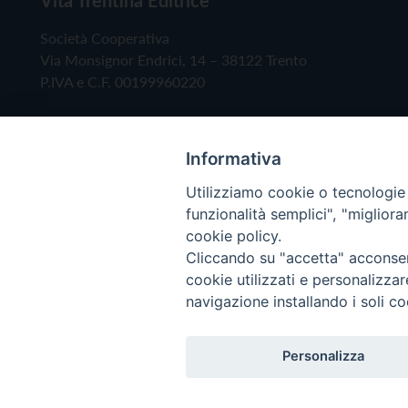
Società Cooperativa
Via Monsignor Endrici, 14 – 38122 Trento
P.IVA e C.F. 00199960220
Informativa
Utilizziamo cookie o tecnologie s
funzionalità semplici", "miglior
cookie policy.
Cliccando su "accetta" acconsent
Copyright © 2019 - Tutti i diritti riservati - Vita
cookie utilizzati e personalizza
navigazione installando i soli co
Privacy Policy
Personalizza