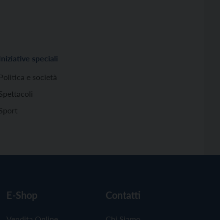
Iniziative speciali
Politica e società
Spettacoli
Sport
E-Shop
Contatti
Vendita Online
Chi Siamo