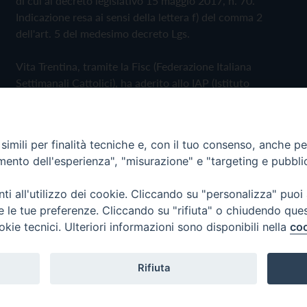
di cui al decreto legislativo 15 maggio 2017, n. 70.
Indicazione resa ai sensi della lettera f) del comma 2
dell'art. 5 del medesimo decreto Lgs.
Vita Trentina, tramite la Fisc (Federazione Italiana
Settimanali Cattolici), ha aderito allo IAP (Istituto
dell'Autodisciplina Pubblicitaria) accettando il Codice di
Autodisciplina della Comunicazione Commerciale
imili per finalità tecniche e, con il tuo consenso, anche per 
Privacy Policy
Cookie Policy
amento dell'esperienza", "misurazione" e "targeting e pubbli
i all'utilizzo dei cookie. Cliccando su "personalizza" puoi
 Trentina Editrice
re le tue preferenze. Cliccando su "rifiuta" o chiudendo que
okie tecnici. Ulteriori informazioni sono disponibili nella
coo
Rifiuta