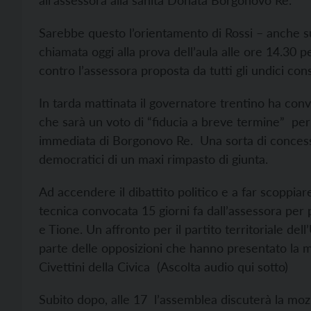
all’assessora alla sanità Donata Borgonovo Re.
Sarebbe questo l’orientamento di Rossi – anche su
chiamata oggi alla prova dell’aula alle ore 14.30 
contro l’assessora proposta da tutti gli undici co
In tarda mattinata il governatore trentino ha con
che sarà un voto di “fiducia a breve termine” per 
immediata di Borgonovo Re. Una sorta di concessi
democratici di un maxi rimpasto di giunta.
Ad accendere il dibattito politico e a far scoppia
tecnica convocata 15 giorni fa dall’assessora per 
e Tione. Un affronto per il partito territoriale de
parte delle opposizioni che hanno presentato la mo
Civettini della Civica (Ascolta audio qui sotto)
Subito dopo, alle 17 l’assemblea discuterà la moz