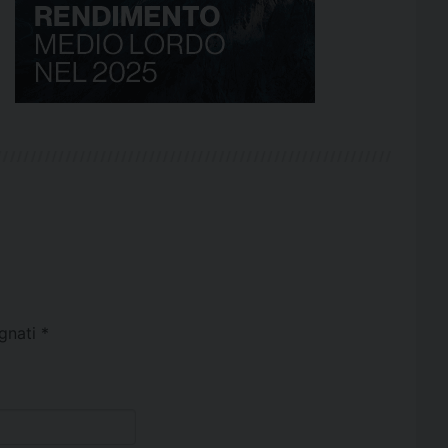
egnati
*