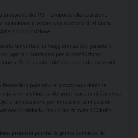
 pressione del Pd – proposto alla coalizione
per esaminare e votare una mozione di sfiducia
nsiglieri di opposizione.
vocato un vertice di maggioranza per garantire
poi aprire il confronto per la sostituzione
one al Pd in cambio della rinuncia da parte dei
re l’ennesima polemica era stata una riunione
preparare la chiusura dei punti nascita di Cavalese
ll’Upt e un’occasione per innescare la miccia da
zione di sfiducia. Tra i primi firmatari Caludio
ione proposta perché la giunta definisca “le