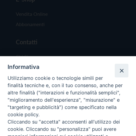
Vendita Online
Abbonamenti
Contatti
Chi Siamo
Informativa
Redazione
Scrivici
Utilizziamo cookie o tecnologie simili per
finalità tecniche e, con il tuo consenso, anche per
altre finalità ("interazioni e funzionalità semplici",
"miglioramento dell'esperienza", "misurazione" e
"targeting e pubblicità") come specificato nella
cookie policy.
Copyright © 2019 - Tutti i diritti riservati - Vit
Cliccando su "accetta" acconsenti all'utilizzo dei
Trentina Editrice
cookie. Cliccando su "personalizza" puoi avere