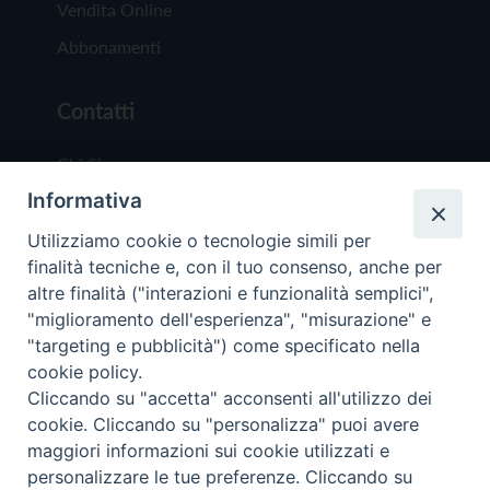
Vendita Online
Abbonamenti
Contatti
Chi Siamo
Informativa
Redazione
Scrivici
Utilizziamo cookie o tecnologie simili per
finalità tecniche e, con il tuo consenso, anche per
altre finalità ("interazioni e funzionalità semplici",
"miglioramento dell'esperienza", "misurazione" e
"targeting e pubblicità") come specificato nella
cookie policy.
Copyright © 2019 - Tutti i diritti riservati - Vit
Cliccando su "accetta" acconsenti all'utilizzo dei
Trentina Editrice
cookie. Cliccando su "personalizza" puoi avere
maggiori informazioni sui cookie utilizzati e
Privacy Policy
personalizzare le tue preferenze. Cliccando su