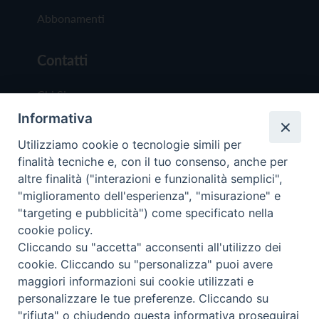
Abbonamenti
Contatti
Chi Siamo
Informativa
Redazione
Scrivici
Utilizziamo cookie o tecnologie simili per
finalità tecniche e, con il tuo consenso, anche per
altre finalità ("interazioni e funzionalità semplici",
"miglioramento dell'esperienza", "misurazione" e
"targeting e pubblicità") come specificato nella
cookie policy.
Copyright © 2019 - Tutti i diritti riservati - Vit
Cliccando su "accetta" acconsenti all'utilizzo dei
Trentina Editrice
cookie. Cliccando su "personalizza" puoi avere
maggiori informazioni sui cookie utilizzati e
Privacy Policy
personalizzare le tue preferenze. Cliccando su
Torna all'inizi
"rifiuta" o chiudendo questa informativa proseguirai