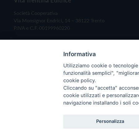
Società Cooperativa
Via Monsignor Endrici, 14 – 38122 Trento
P.IVA e C.F. 00199960220
Informativa
Utilizziamo cookie o tecnologie s
funzionalità semplici", "miglior
cookie policy.
Cliccando su "accetta" acconsent
Copyright © 2019 - Tutti i diritti riservati - Vita
cookie utilizzati e personalizza
navigazione installando i soli co
Privacy Policy
Personalizza