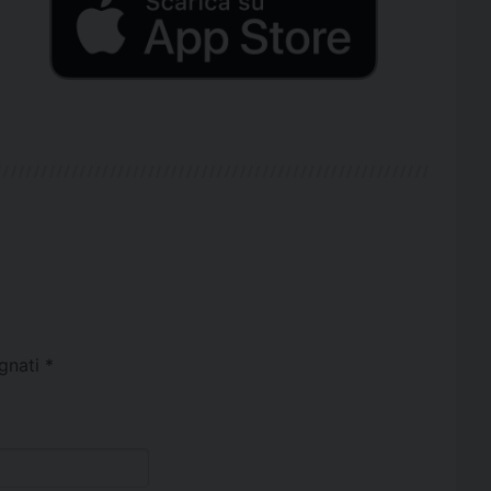
egnati
*