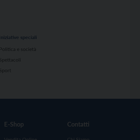
Iniziative speciali
Politica e società
Spettacoli
Sport
E-Shop
Contatti
Vendita Online
Chi Siamo