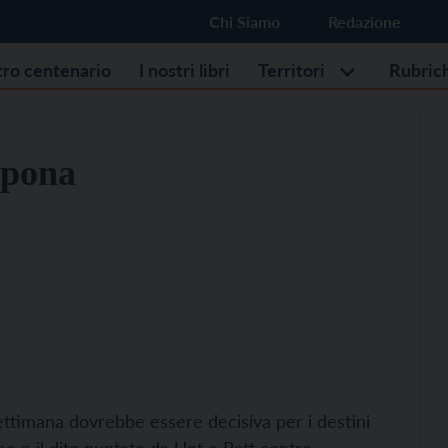
Chi Siamo
Redazione
stro centenario
I nostri libri
Territori
Rubric
mpona
 settimana dovrebbe essere decisiva per i destini