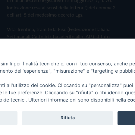
di cui al decreto legislativo 15 maggio 2017, n. 70.
Indicazione resa ai sensi della lettera f) del comma 2
dell'art. 5 del medesimo decreto Lgs.
Vita Trentina, tramite la Fisc (Federazione Italiana
Settimanali Cattolici), ha aderito allo IAP (Istituto
dell'Autodisciplina Pubblicitaria) accettando il Codice di
Autodisciplina della Comunicazione Commerciale
imili per finalità tecniche e, con il tuo consenso, anche per 
Privacy Policy
Cookie Policy
amento dell'esperienza", "misurazione" e "targeting e pubbli
i all'utilizzo dei cookie. Cliccando su "personalizza" puoi
 Trentina Editrice
re le tue preferenze. Cliccando su "rifiuta" o chiudendo que
okie tecnici. Ulteriori informazioni sono disponibili nella
coo
Rifiuta