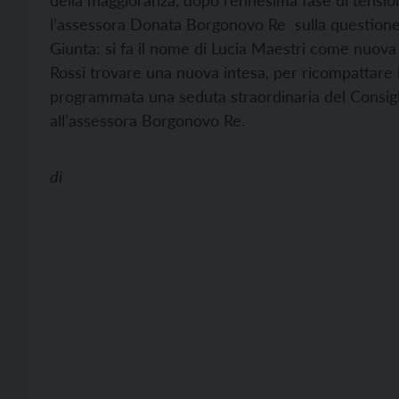
della maggioranza, dopo l’ennesima fase di tension
l’assessora Donata Borgonovo Re sulla questione 
Giunta: si fa il nome di Lucia Maestri come nuova
Rossi trovare una nuova intesa, per ricompattare
programmata una seduta straordinaria del Consigli
all’assessora Borgonovo Re.
di