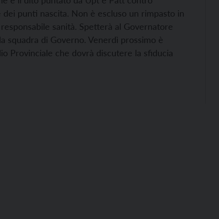
e e il dito puntato da Upt e Patt contro
dei punti nascita. Non è escluso un rimpasto in
 responsabile sanità. Spetterà al Governatore
 la squadra di Governo. Venerdì prossimo è
o Provinciale che dovrà discutere la sfiducia