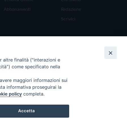
Abbonamenti
Redazione
Scrivici
altre finalità ("interazioni e
cità") come specificato nella
 avere maggiori informazioni sui
sta informativa proseguirai la
kie policy
completa.
Torna all'inizio
Accetta
Preferenze Cookie