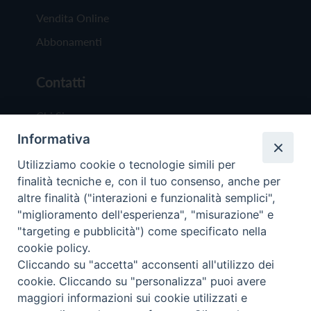
Vendita Online
Abbonamenti
Contatti
Chi Siamo
Informativa
Redazione
Scrivici
Utilizziamo cookie o tecnologie simili per
finalità tecniche e, con il tuo consenso, anche per
altre finalità ("interazioni e funzionalità semplici",
"miglioramento dell'esperienza", "misurazione" e
"targeting e pubblicità") come specificato nella
cookie policy.
Copyright © 2019 - Tutti i diritti riservati - Vit
Cliccando su "accetta" acconsenti all'utilizzo dei
Trentina Editrice
cookie. Cliccando su "personalizza" puoi avere
maggiori informazioni sui cookie utilizzati e
Privacy Policy