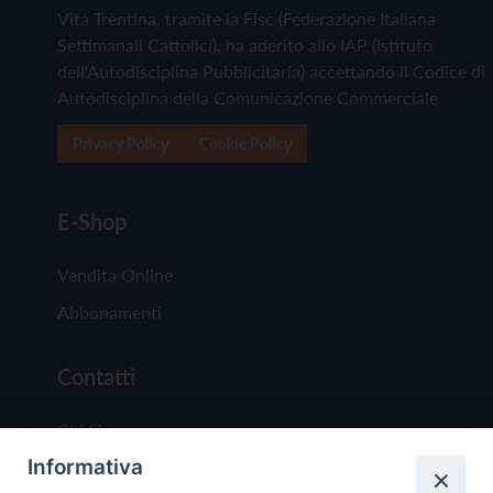
Vita Trentina, tramite la Fisc (Federazione Italiana
Settimanali Cattolici), ha aderito allo IAP (Istituto
dell'Autodisciplina Pubblicitaria) accettando il Codice di
Autodisciplina della Comunicazione Commerciale
Privacy Policy
Cookie Policy
E-Shop
Vendita Online
Abbonamenti
Contatti
Chi Siamo
Informativa
Redazione