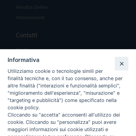
Vendita Online
Abbonamenti
Contatti
Chi Siamo
Informativa
Redazione
Scrivici
Utilizziamo cookie o tecnologie simili per
finalità tecniche e, con il tuo consenso, anche per
altre finalità ("interazioni e funzionalità semplici",
"miglioramento dell'esperienza", "misurazione" e
"targeting e pubblicità") come specificato nella
cookie policy.
Copyright © 2019 - Tutti i diritti riservati - Vit
Cliccando su "accetta" acconsenti all'utilizzo dei
Trentina Editrice
cookie. Cliccando su "personalizza" puoi avere
maggiori informazioni sui cookie utilizzati e
Privacy Policy