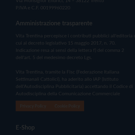
Via Monsignor Endrici, 14 – 38122 Trento
P.IVA e C.F. 00199960220
Amministrazione trasparente
Vita Trentina percepisce i contributi pubblici all'editoria 
cui al decreto legislativo 15 maggio 2017, n. 70.
Indicazione resa ai sensi della lettera f) del comma 2
dell'art. 5 del medesimo decreto Lgs.
Vita Trentina, tramite la Fisc (Federazione Italiana
Settimanali Cattolici), ha aderito allo IAP (Istituto
dell'Autodisciplina Pubblicitaria) accettando il Codice di
Autodisciplina della Comunicazione Commerciale
Privacy Policy
Cookie Policy
E-Shop