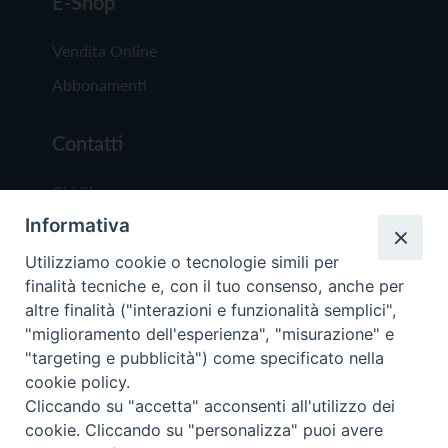
E-Shop
Vendita Online
Abbonamenti
Contatti
Chi Siamo
Informativa
Redazione
Scrivici
Utilizziamo cookie o tecnologie simili per
finalità tecniche e, con il tuo consenso, anche per
altre finalità ("interazioni e funzionalità semplici",
"miglioramento dell'esperienza", "misurazione" e
"targeting e pubblicità") come specificato nella
cookie policy.
Copyright © 2019 - Tutti i diritti riservati - Vit
Cliccando su "accetta" acconsenti all'utilizzo dei
Trentina Editrice
cookie. Cliccando su "personalizza" puoi avere