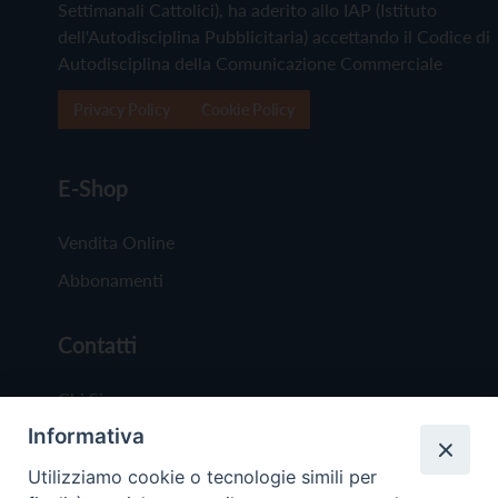
Settimanali Cattolici), ha aderito allo IAP (Istituto
dell'Autodisciplina Pubblicitaria) accettando il Codice di
Autodisciplina della Comunicazione Commerciale
Privacy Policy
Cookie Policy
E-Shop
Vendita Online
Abbonamenti
Contatti
Chi Siamo
Informativa
Redazione
Scrivici
Utilizziamo cookie o tecnologie simili per