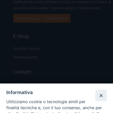
dell'Autodisciplina Pubblicitaria) accettando il Codice di
Autodisciplina della Comunicazione Commerciale
Privacy Policy
Cookie Policy
E-Shop
Vendita Online
Abbonamenti
Contatti
Chi Siamo
Informativa
Redazione
Scrivici
Utilizziamo cookie o tecnologie simili per
finalità tecniche e, con il tuo consenso, anche per