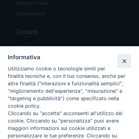
Vendita Online
Abbonamenti
Contatti
Chi Siamo
Informativa
Redazione
Scrivici
Utilizziamo cookie o tecnologie simili per
finalità tecniche e, con il tuo consenso, anche per
altre finalità ("interazioni e funzionalità semplici",
"miglioramento dell'esperienza", "misurazione" e
"targeting e pubblicità") come specificato nella
cookie policy.
Copyright © 2019 - Tutti i diritti riservati - Vit
Cliccando su "accetta" acconsenti all'utilizzo dei
Trentina Editrice
cookie. Cliccando su "personalizza" puoi avere
maggiori informazioni sui cookie utilizzati e
Privacy Policy
personalizzare le tue preferenze. Cliccando su