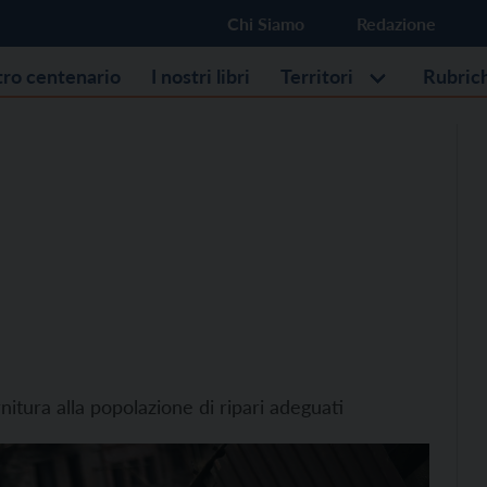
Chi Siamo
Redazione
stro centenario
I nostri libri
Territori
Rubric
ornitura alla popolazione di ripari adeguati