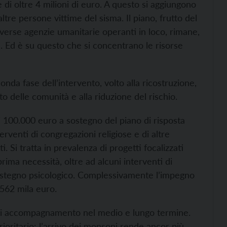
di oltre 4 milioni di euro. A questo si aggiungono
altre persone vittime del sisma. Il piano, frutto del
verse agenzie umanitarie operanti in loco, rimane,
l. Ed è su questo che si concentrano le risorse
nda fase dell’intervento, volto alla ricostruzione,
o delle comunità e alla riduzione del rischio.
i 100.000 euro a sostegno del piano di risposta
rventi di congregazioni religiose e di altre
i. Si tratta in prevalenza di progetti focalizzati
prima necessità, oltre ad alcuni interventi di
 sostegno psicologico. Complessivamente l’impegno
 562 mila euro.
me di accompagnamento nel medio e lungo termine.
rioritario: l’arrivo dei monsoni rende ancor più