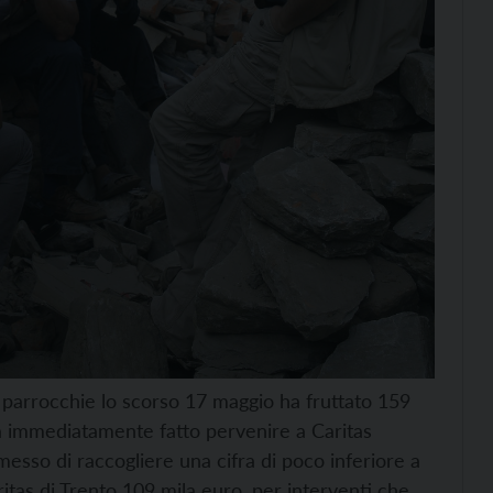
e parrocchie lo scorso 17 maggio ha fruttato 159
ha immediatamente fatto pervenire a Caritas
messo di raccogliere una cifra di poco inferiore a
itas di Trento 109 mila euro, per interventi che