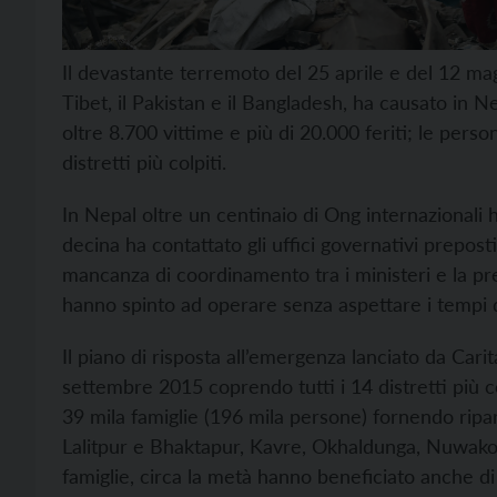
Il devastante terremoto del 25 aprile e del 12 maggi
Tibet, il Pakistan e il Bangladesh, ha causato in Nep
oltre 8.700 vittime e più di 20.000 feriti; le person
distretti più colpiti.
In Nepal oltre un centinaio di Ong internazionali 
decina ha contattato gli uffici governativi prepos
mancanza di coordinamento tra i ministeri e la p
hanno spinto ad operare senza aspettare i tempi d
Il piano di risposta all’emergenza lanciato da Cari
settembre 2015 coprendo tutti i 14 distretti più col
39 mila famiglie (196 mila persone) fornendo ripar
Lalitpur e Bhaktapur, Kavre, Okhaldunga, Nuwako
famiglie, circa la metà hanno beneficiato anche di p