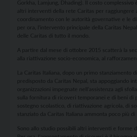
Gorkha, Lamjung, Dhading). Il costo complessivo è 
altri interventi della rete Caritas per raggiungere 
coordinamento con le autorità governative e le di
per ora, l’intervento principale della Caritas Nepa
delle Caritas di tutto il mondo.
A partire dal mese di ottobre 2015 scatterà la seco
alla riattivazione socio-economica, al rafforzament
La Caritas Italiana, dopo un primo stanziamento d
predisposto da Caritas Nepal, sta appoggiando inte
organizzazioni impegnate nell’assistenza agli sfollat
sulla fornitura di ricoveri temporanei e di beni di 
sostegno scolastico, di riattivazione agricola, di
stanziato da Caritas Italiana ammonta poco più di
Sono allo studio possibili altri interventi e for
Per ora, l’approntamento di ricoveri è il bisogno p