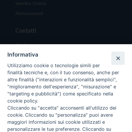
Vendita Online
Abbonamenti
Contatti
Chi Siamo
Informativa
Redazione
Scrivici
Utilizziamo cookie o tecnologie simili per
finalità tecniche e, con il tuo consenso, anche per
altre finalità ("interazioni e funzionalità semplici",
"miglioramento dell'esperienza", "misurazione" e
"targeting e pubblicità") come specificato nella
cookie policy.
Copyright © 2019 - Tutti i diritti riservati - Vit
Cliccando su "accetta" acconsenti all'utilizzo dei
Trentina Editrice
cookie. Cliccando su "personalizza" puoi avere
maggiori informazioni sui cookie utilizzati e
Privacy Policy
personalizzare le tue preferenze. Cliccando su