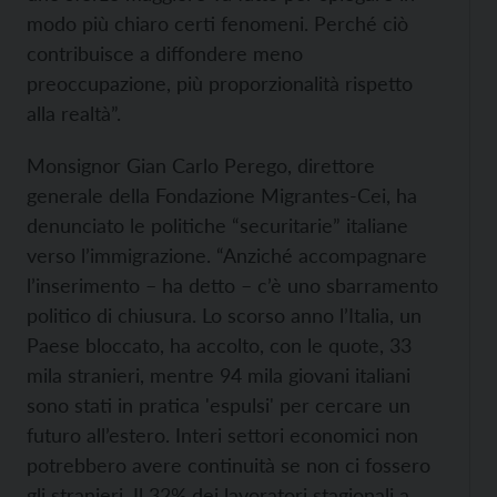
modo più chiaro certi fenomeni. Perché ciò
contribuisce a diffondere meno
preoccupazione, più proporzionalità rispetto
alla realtà”.
Monsignor Gian Carlo Perego, direttore
generale della Fondazione Migrantes-Cei, ha
denunciato le politiche “securitarie” italiane
verso l’immigrazione. “Anziché accompagnare
l’inserimento – ha detto – c’è uno sbarramento
politico di chiusura. Lo scorso anno l’Italia, un
Paese bloccato, ha accolto, con le quote, 33
mila stranieri, mentre 94 mila giovani italiani
sono stati in pratica 'espulsi' per cercare un
futuro all’estero. Interi settori economici non
potrebbero avere continuità se non ci fossero
gli stranieri. Il 32% dei lavoratori stagionali a