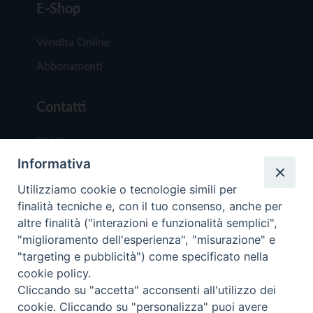
E-Shop
Vendita Online
Abbonamenti
Contatti
Chi Siamo
Informativa
Redazione
Scrivici
Utilizziamo cookie o tecnologie simili per
finalità tecniche e, con il tuo consenso, anche per
altre finalità ("interazioni e funzionalità semplici",
"miglioramento dell'esperienza", "misurazione" e
"targeting e pubblicità") come specificato nella
cookie policy.
Copyright © 2019 - Tutti i diritti riservati - Vit
Cliccando su "accetta" acconsenti all'utilizzo dei
Trentina Editrice
cookie. Cliccando su "personalizza" puoi avere