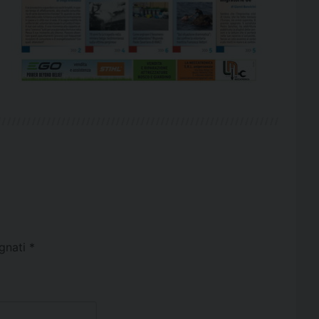
egnati
*