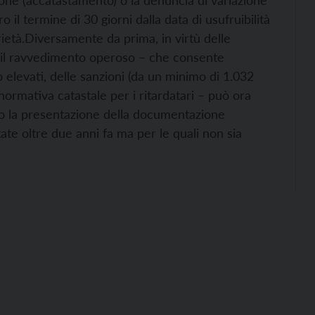
ione (accatastamento) o la denuncia di variazione
 il termine di 30 giorni dalla data di usufruibilità
ietà.
Diversamente da prima, in virtù delle
, il ravvedimento operoso – che consente
to elevati, delle sanzioni (da un minimo di 1.032
ormativa catastale per i ritardatari – può ora
po la presentazione della documentazione
ate oltre due anni fa ma per le quali non sia