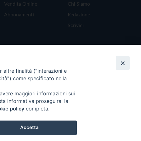
Vendita Online
Chi Siamo
Abbonamenti
Redazione
Scrivici
altre finalità ("interazioni e
cità") come specificato nella
 avere maggiori informazioni sui
sta informativa proseguirai la
kie policy
completa.
Torna all'inizio
Accetta