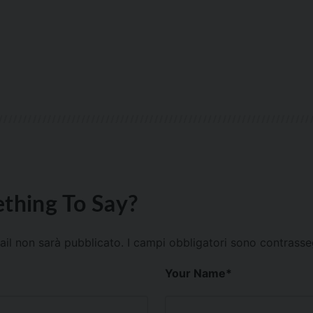
thing To Say?
mail non sarà pubblicato.
I campi obbligatori sono contrass
Your Name
*