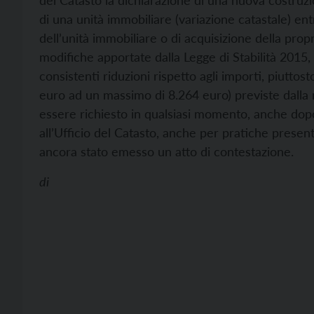
del Catasto la dichiarazione di una nuova costruz
di una unità immobiliare (variazione catastale) entro
dell’unità immobiliare o di acquisizione della propr
modifiche apportate dalla Legge di Stabilità 2015
consistenti riduzioni rispetto agli importi, piuttos
euro ad un massimo di 8.264 euro) previste dalla n
essere richiesto in qualsiasi momento, anche do
all’Ufficio del Catasto, anche per pratiche present
ancora stato emesso un atto di contestazione.
di