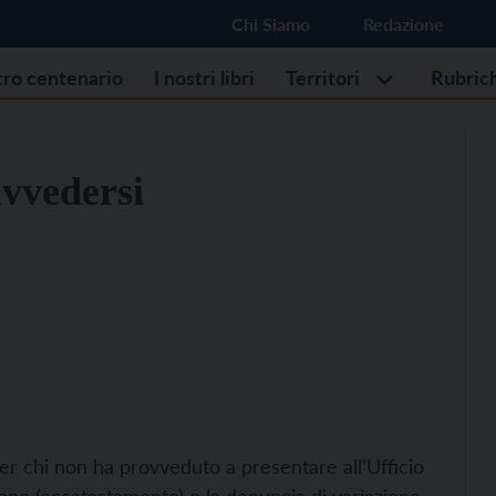
Chi Siamo
Redazione
stro centenario
I nostri libri
Territori
Rubric
avvedersi
r chi non ha provveduto a presentare all’Ufficio