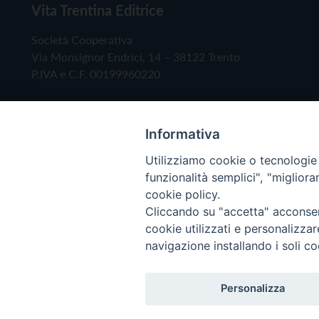
Vita Trentina Editrice
Società Cooperativa
Via Monsignor Endrici, 14 – 38122 Trento
P.IVA e C.F. 00199960220
Informativa
Utilizziamo cookie o tecnologie s
funzionalità semplici", "miglior
cookie policy.
Cliccando su "accetta" acconsent
Copyright © 2019 - Tutti i diritti riservati - Vita
cookie utilizzati e personalizza
navigazione installando i soli co
Privacy Policy
Personalizza