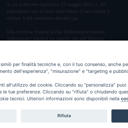
di cui al decreto legislativo 15 maggio 2017, n. 70.
Indicazione resa ai sensi della lettera f) del comma 2
dell'art. 5 del medesimo decreto Lgs.
Vita Trentina, tramite la Fisc (Federazione Italiana
Settimanali Cattolici), ha aderito allo IAP (Istituto
dell'Autodisciplina Pubblicitaria) accettando il Codice di
Autodisciplina della Comunicazione Commerciale
imili per finalità tecniche e, con il tuo consenso, anche per 
Privacy Policy
Cookie Policy
amento dell'esperienza", "misurazione" e "targeting e pubbli
i all'utilizzo dei cookie. Cliccando su "personalizza" puoi
 Trentina Editrice
re le tue preferenze. Cliccando su "rifiuta" o chiudendo que
okie tecnici. Ulteriori informazioni sono disponibili nella
coo
Rifiuta