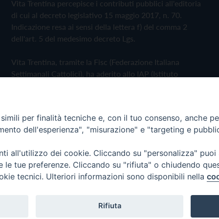
Vita Trentina percepisce i contributi pubblici all'editoria
di cui al decreto legislativo 15 maggio 2017, n. 70.
Indicazione resa ai sensi della lettera f) del comma 2
dell'art. 5 del medesimo decreto Lgs.
Vita Trentina, tramite la Fisc (Federazione Italiana
Settimanali Cattolici), ha aderito allo IAP (Istituto
dell'Autodisciplina Pubblicitaria) accettando il Codice di
Autodisciplina della Comunicazione Commerciale
imili per finalità tecniche e, con il tuo consenso, anche per 
Privacy Policy
Cookie Policy
amento dell'esperienza", "misurazione" e "targeting e pubbli
i all'utilizzo dei cookie. Cliccando su "personalizza" puoi
 Trentina Editrice
re le tue preferenze. Cliccando su "rifiuta" o chiudendo que
okie tecnici. Ulteriori informazioni sono disponibili nella
coo
Rifiuta