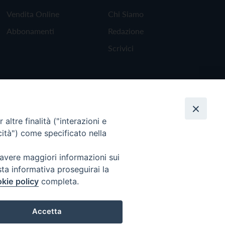
Vendita Online
Chi Siamo
Abbonamenti
Redazione
Scrivici
altre finalità ("interazioni e
cità") come specificato nella
 avere maggiori informazioni sui
sta informativa proseguirai la
kie policy
completa.
Torna all'inizio
Accetta