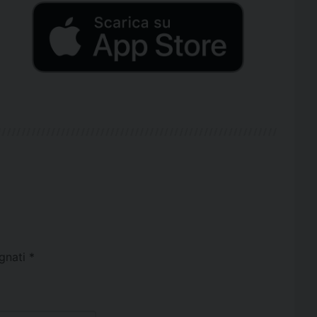
egnati
*