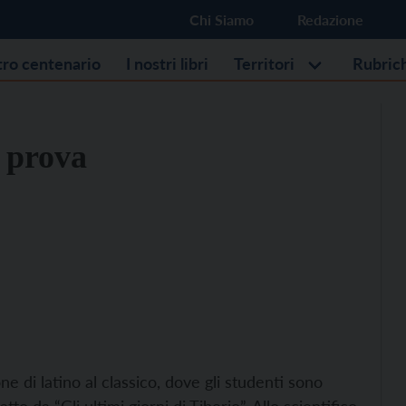
Chi Siamo
Redazione
stro centenario
I nostri libri
Territori
Rubric
a prova
e di latino al classico, dove gli studenti sono