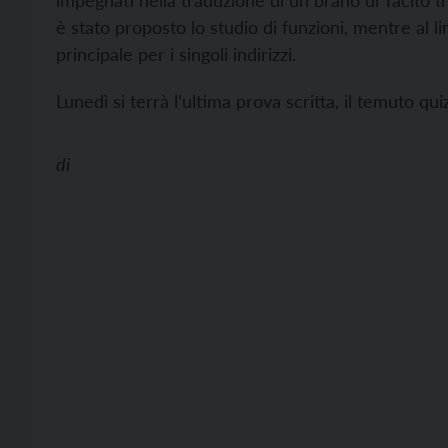
impegnati nella traduzione di un brano di Tacito trat
è stato proposto lo studio di funzioni, mentre al li
principale per i singoli indirizzi.
Lunedì si terrà l’ultima prova scritta, il temuto quiz
di