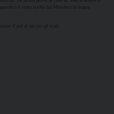
to da “Gli ultimi giorni di Tiberio”. Allo scientifico
nguistico è stato scelta dal Ministero la lingua
zone. E poi al via con gli orali.