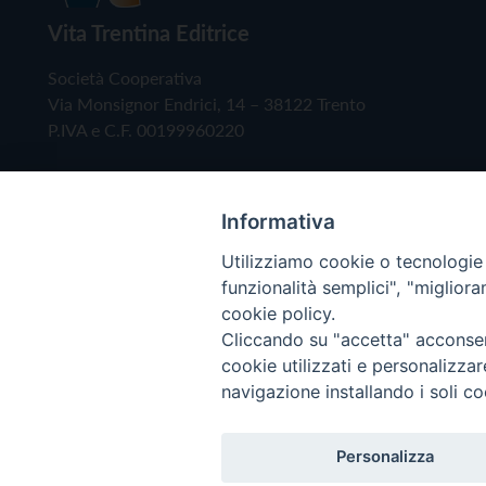
Vita Trentina Editrice
Società Cooperativa
Via Monsignor Endrici, 14 – 38122 Trento
P.IVA e C.F. 00199960220
Informativa
Utilizziamo cookie o tecnologie s
funzionalità semplici", "miglior
cookie policy.
Cliccando su "accetta" acconsent
Copyright © 2019 - Tutti i diritti riservati - Vita
cookie utilizzati e personalizza
navigazione installando i soli co
Privacy Policy
Personalizza