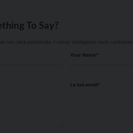
thing To Say?
mail non sarà pubblicato.
I campi obbligatori sono contrass
Your Name
*
La tua email
*