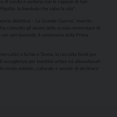
so di cucito e sartoria con le ragazze di San
igotta: la bambola che salva la vita”.
atorio didattico – La Grande Guerra”, inserito
e ha coinvolto gli alunni della scuola elementare di
n vari lavoretti, il centenario della Prima
ercatini a Ischia e Tenna, la raccolta fondi per
i accoglienza per bambini orfani ed abbandonati
n modo solidale, culturale e sociale di declinare