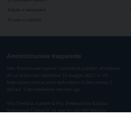
Salute e benessere
Scuola e cultura
Amministrazione trasparente
Vita Trentina percepisce i contributi pubblici all'editoria
di cui al decreto legislativo 15 maggio 2017, n. 70.
Indicazione resa ai sensi della lettera f) del comma 2
dell'art. 5 del medesimo decreto Lgs.
Vita Trentina, tramite la Fisc (Federazione Italiana
Settimanali Cattolici), ha aderito allo IAP (Istituto
dell'Autodisciplina Pubblicitaria) accettando il Codice di
Autodisciplina della Comunicazione Commerciale