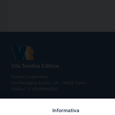
Vita Trentina Editrice
Società Cooperativa
Via Monsignor Endrici, 14 – 38122 Trento
P.IVA e C.F. 00199960220
Informativa