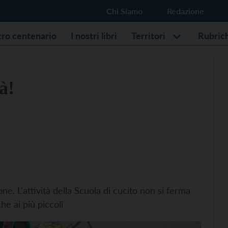
Chi Siamo
Redazione
stro centenario
I nostri libri
Territori
Rubric
à!
one. L'attività della Scuola di cucito non si ferma
e ai più piccoli