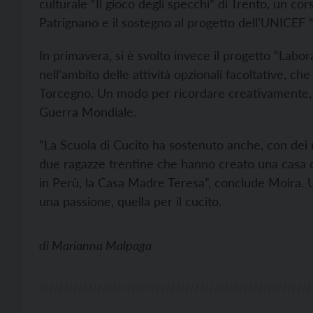
culturale “Il gioco degli specchi” di Trento, un cor
Patrignano e il sostegno al progetto dell’UNICEF “P
In primavera, si è svolto invece il progetto “Labor
nell’ambito delle attività opzionali facoltative, ch
Torcegno. Un modo per ricordare creativamente, co
Guerra Mondiale.
“La Scuola di Cucito ha sostenuto anche, con dei m
due ragazze trentine che hanno creato una casa d
in Perù, la Casa Madre Teresa”, conclude Moira. U
una passione, quella per il cucito.
di
Marianna Malpaga