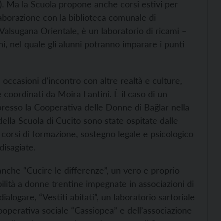
ra). Ma la Scuola propone anche corsi estivi per
llaborazione con la biblioteca comunale di
Valsugana Orientale, è un laboratorio di ricami –
i, nel quale gli alunni potranno imparare i punti
 occasioni d’incontro con altre realtà e culture,
 coordinati da Moira Fantini. È il caso di un
resso la Cooperativa delle Donne di Bağlar nella
 della Scuola di Cucito sono state ospitate dalle
 corsi di formazione, sostegno legale e psicologico
disagiate.
anche “Cucire le differenze”, un vero e proprio
bilità a donne trentine impegnate in associazioni di
alogare, “Vestiti abitati”, un laboratorio sartoriale
cooperativa sociale “Cassiopea” e dell’associazione