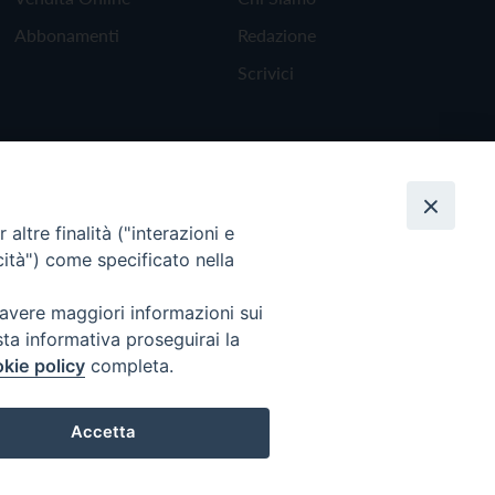
Abbonamenti
Redazione
Scrivici
altre finalità ("interazioni e
cità") come specificato nella
 avere maggiori informazioni sui
sta informativa proseguirai la
kie policy
completa.
Torna all'inizio
Accetta
Preferenze Cookie