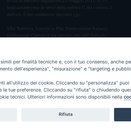
di cui al decreto legislativo 15 maggio 2017, n. 70.
Indicazione resa ai sensi della lettera f) del comma 2
dell'art. 5 del medesimo decreto Lgs.
Vita Trentina, tramite la Fisc (Federazione Italiana
Settimanali Cattolici), ha aderito allo IAP (Istituto
dell'Autodisciplina Pubblicitaria) accettando il Codice di
Autodisciplina della Comunicazione Commerciale
imili per finalità tecniche e, con il tuo consenso, anche per 
Privacy Policy
Cookie Policy
amento dell'esperienza", "misurazione" e "targeting e pubbli
i all'utilizzo dei cookie. Cliccando su "personalizza" puoi
 Trentina Editrice
re le tue preferenze. Cliccando su "rifiuta" o chiudendo que
okie tecnici. Ulteriori informazioni sono disponibili nella
coo
Rifiuta