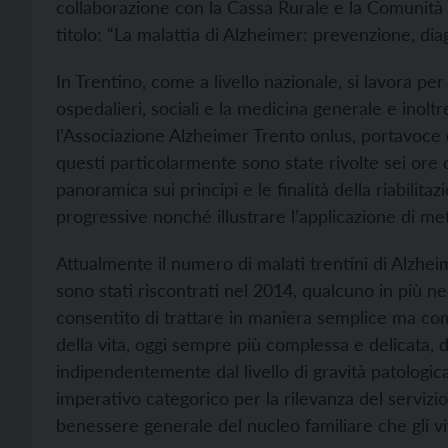
collaborazione con la Cassa Rurale e la Comunità de
titolo: “La malattia di Alzheimer: prevenzione, diag
In Trentino, come a livello nazionale, si lavora per
ospedalieri, sociali e la medicina generale e inolt
l’Associazione Alzheimer Trento onlus, portavoce de
questi particolarmente sono state rivolte sei ore
panoramica sui principi e le finalità della riabilita
progressive nonché illustrare l’applicazione di met
Attualmente il numero di malati trentini di Alzheim
sono stati riscontrati nel 2014, qualcuno in più ne
consentito di trattare in maniera semplice ma co
della vita, oggi sempre più complessa e delicata, 
indipendentemente dal livello di gravità patologica,
imperativo categorico per la rilevanza del servizi
benessere generale del nucleo familiare che gli vi