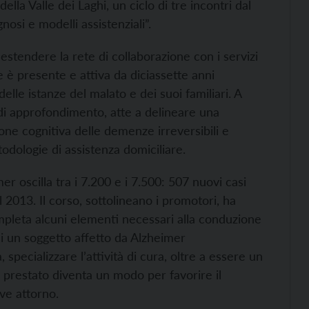
lla Valle dei Laghi, un ciclo di tre incontri dal
nosi e modelli assistenziali”.
 estendere la rete di collaborazione con i servizi
re è presente e attiva da diciassette anni
lle istanze del malato e dei suoi familiari. A
 di approfondimento, atte a delineare una
zione cognitiva delle demenze irreversibili e
odologie di assistenza domiciliare.
er oscilla tra i 7.200 e i 7.500: 507 nuovi casi
l 2013. Il corso, sottolineano i promotori, ha
mpleta alcuni elementi necessari alla conduzione
di un soggetto affetto da Alzheimer
 specializzare l’attività di cura, oltre a essere un
o prestato diventa un modo per favorire il
ve attorno.