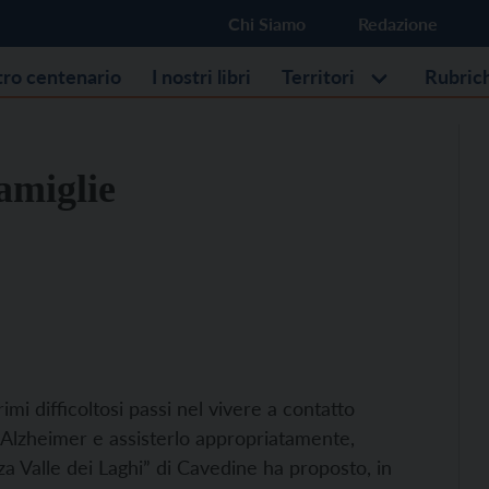
Chi Siamo
Redazione
stro centenario
I nostri libri
Territori
Rubric
famiglie
imi difficoltosi passi nel vivere a contatto
 Alzheimer e assisterlo appropriatamente,
za Valle dei Laghi” di Cavedine ha proposto, in