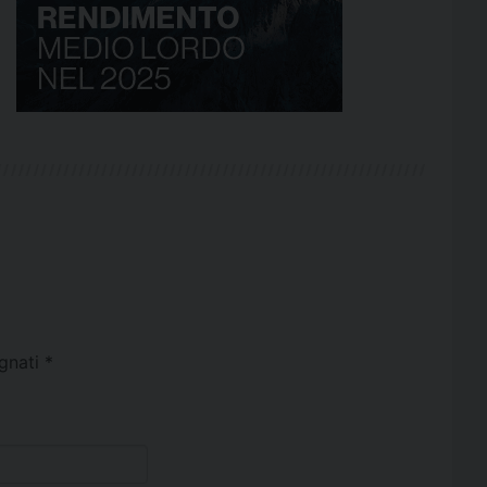
egnati
*