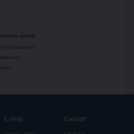
Iniziative speciali
Politica e società
Spettacoli
Sport
E-Shop
Contatti
Vendita Online
Chi Siamo