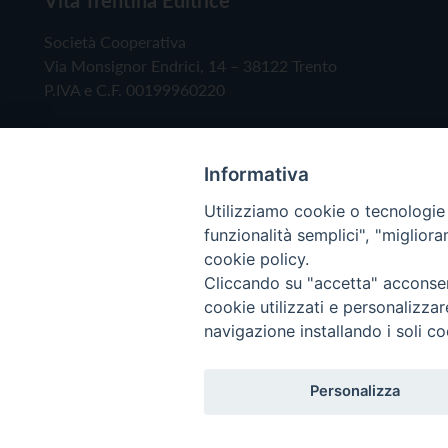
Società Cooperativa
Via Monsignor Endrici, 14 – 38122 Trento
P.IVA e C.F. 00199960220
Informativa
Utilizziamo cookie o tecnologie s
funzionalità semplici", "miglior
cookie policy.
Cliccando su "accetta" acconsent
Copyright © 2019 - Tutti i diritti riservati - Vita
cookie utilizzati e personalizza
navigazione installando i soli co
Privacy Policy
Personalizza