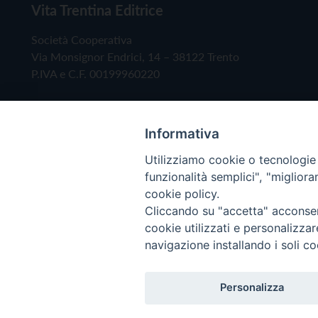
Vita Trentina Editrice
Società Cooperativa
Via Monsignor Endrici, 14 – 38122 Trento
P.IVA e C.F. 00199960220
Informativa
Utilizziamo cookie o tecnologie s
funzionalità semplici", "miglior
cookie policy.
Cliccando su "accetta" acconsent
Copyright © 2019 - Tutti i diritti riservati - Vita
cookie utilizzati e personalizza
navigazione installando i soli co
Privacy Policy
Personalizza