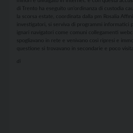
minori e divulgato in Internet: è con questa accusa
di Trento ha eseguito un’ordinanza di custodia cau
la scorsa estate, coordinata dalla pm Rosalia Affini
investigatori, si serviva di programmi informatici p
ignari navigatori come comuni collegamenti webcam.
spogliavano in rete e venivano così ripresi e immorta
questione si trovavano in secondarie e poco visit
di