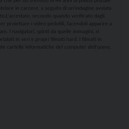
 che per un trentino di 44 anni la polizia postale
telare in carcere, a seguito di un’indagine avviata
to.
L’arrestato, secondo quando verificato dagli
er proiettare i video pedofili, facendoli apparire a
 I navigatori, spinti da quelle immagini, si
lati in veri e propri filmati hard. I filmati in
ate cartelle informatiche del computer dell’uomo.