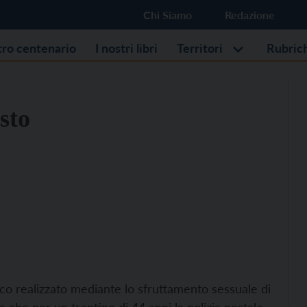
Chi Siamo
Redazione
stro centenario
I nostri libri
Territori
Rubric
sto
co realizzato mediante lo sfruttamento sessuale di