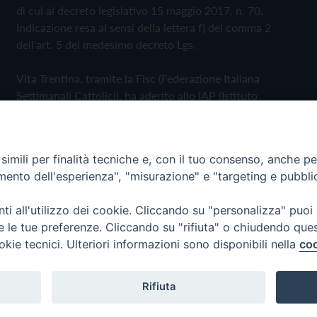
di cui al decreto legislativo 15 maggio 2017, n. 70.
Indicazione resa ai sensi della lettera f) del comma 2
dell'art. 5 del medesimo decreto Lgs.
Vita Trentina, tramite la Fisc (Federazione Italiana
Settimanali Cattolici), ha aderito allo IAP (Istituto
dell'Autodisciplina Pubblicitaria) accettando il Codice di
Autodisciplina della Comunicazione Commerciale
imili per finalità tecniche e, con il tuo consenso, anche per 
Privacy Policy
Cookie Policy
amento dell'esperienza", "misurazione" e "targeting e pubbli
i all'utilizzo dei cookie. Cliccando su "personalizza" puoi
 Trentina Editrice
re le tue preferenze. Cliccando su "rifiuta" o chiudendo que
okie tecnici. Ulteriori informazioni sono disponibili nella
coo
Rifiuta