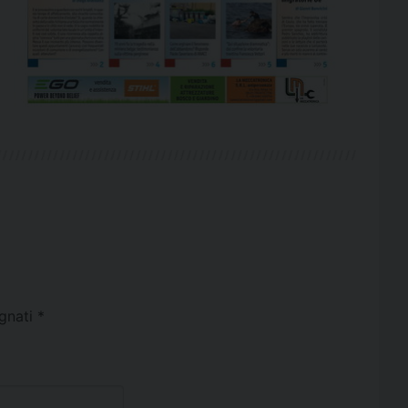
egnati
*