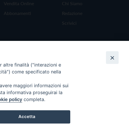
Vendita Online
Chi Siamo
Abbonamenti
Redazione
Scrivici
altre finalità ("interazioni e
cità") come specificato nella
 avere maggiori informazioni sui
sta informativa proseguirai la
kie policy
completa.
Torna all'inizio
Accetta