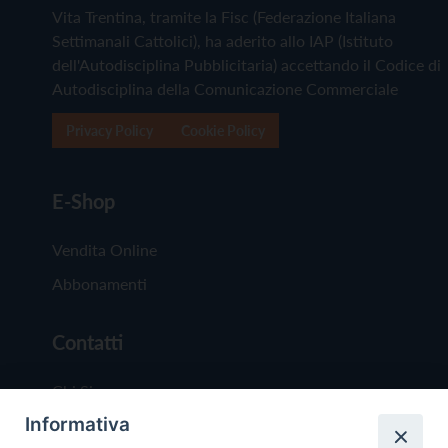
Vita Trentina, tramite la Fisc (Federazione Italiana
Settimanali Cattolici), ha aderito allo IAP (Istituto
dell'Autodisciplina Pubblicitaria) accettando il Codice di
Autodisciplina della Comunicazione Commerciale
Privacy Policy
Cookie Policy
E-Shop
Vendita Online
Abbonamenti
Contatti
Chi Siamo
Informativa
Redazione