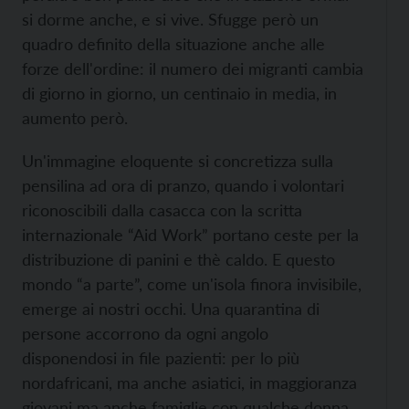
si dorme anche, e si vive. Sfugge però un
quadro definito della situazione anche alle
forze dell'ordine: il numero dei migranti cambia
di giorno in giorno, un centinaio in media, in
aumento però.
Un'immagine eloquente si concretizza sulla
pensilina ad ora di pranzo, quando i volontari
riconoscibili dalla casacca con la scritta
internazionale “Aid Work” portano ceste per la
distribuzione di panini e thè caldo. E questo
mondo “a parte”, come un'isola finora invisibile,
emerge ai nostri occhi. Una quarantina di
persone accorrono da ogni angolo
disponendosi in file pazienti: per lo più
nordafricani, ma anche asiatici, in maggioranza
giovani ma anche famiglie con qualche donna