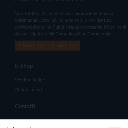
Vita Trentina, tramite la Fisc (Federazione Italiana
Settimanali Cattolici), ha aderito allo IAP (Istituto
dell'Autodisciplina Pubblicitaria) accettando il Codice di
Autodisciplina della Comunicazione Commerciale
Privacy Policy
Cookie Policy
E-Shop
Vendita Online
Abbonamenti
Contatti
Chi Siamo