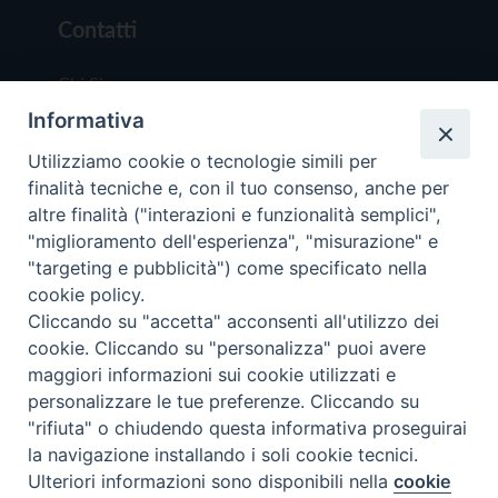
Contatti
Chi Siamo
Informativa
Redazione
Scrivici
Utilizziamo cookie o tecnologie simili per
finalità tecniche e, con il tuo consenso, anche per
altre finalità ("interazioni e funzionalità semplici",
"miglioramento dell'esperienza", "misurazione" e
"targeting e pubblicità") come specificato nella
cookie policy.
Copyright © 2019 - Tutti i diritti riservati - Vit
Cliccando su "accetta" acconsenti all'utilizzo dei
Trentina Editrice
cookie. Cliccando su "personalizza" puoi avere
maggiori informazioni sui cookie utilizzati e
Privacy Policy
personalizzare le tue preferenze. Cliccando su
Torna all'inizi
"rifiuta" o chiudendo questa informativa proseguirai
la navigazione installando i soli cookie tecnici.
Ulteriori informazioni sono disponibili nella
cookie
Preferenze Cookie