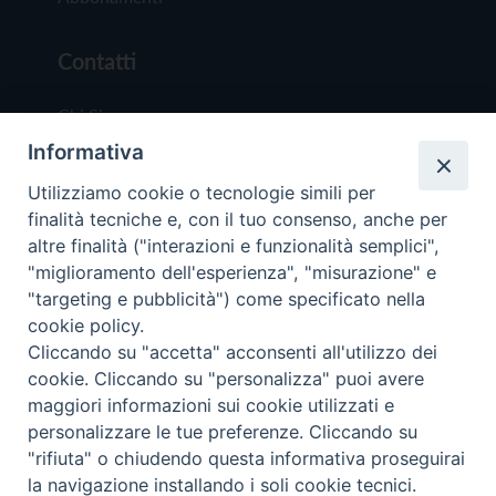
Contatti
Chi Siamo
Informativa
Redazione
Scrivici
Utilizziamo cookie o tecnologie simili per
finalità tecniche e, con il tuo consenso, anche per
altre finalità ("interazioni e funzionalità semplici",
"miglioramento dell'esperienza", "misurazione" e
"targeting e pubblicità") come specificato nella
cookie policy.
Copyright © 2019 - Tutti i diritti riservati - Vit
Cliccando su "accetta" acconsenti all'utilizzo dei
Trentina Editrice
cookie. Cliccando su "personalizza" puoi avere
maggiori informazioni sui cookie utilizzati e
Privacy Policy
personalizzare le tue preferenze. Cliccando su
Torna all'inizi
"rifiuta" o chiudendo questa informativa proseguirai
la navigazione installando i soli cookie tecnici.