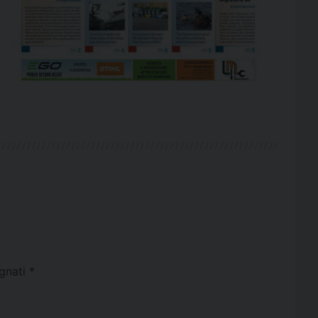
egnati
*