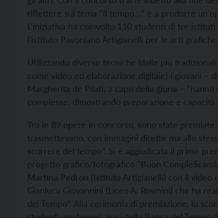
gli altri. Con il concorso d'arte indetto alla fine d
riflettere sul tema “Il tempo…” e a produrre un'op
L'iniziativa ha coinvolto 110 studenti di tre istituti 
l'istituto Pavoniano Artigianelli per le arti grafiche,
Utilizzando diverse tecniche (dalle più tradizional
come video ed elaborazione digitale) i giovani – di
Margherita de Pilati, a capo della giuria – “hanno
complesse, dimostrando preparazione e capacità t
Tra le 89 opere in concorso, sono state premiate e
trasmettevano, con immagini dirette ma allo stesso 
scorrere del tempo”. Si è aggiudicata il primo premi
progetto grafico/fotografico “Buon CompleScambi
Martina Pedron (Istituto Artigianelli) con il video 
Gianluca Giovannini (Liceo A. Rosmini) che ha reali
del Tempo”. Alla cerimonia di premiazione, lo sc
studenti, professori, soci della Banca del Tempo d