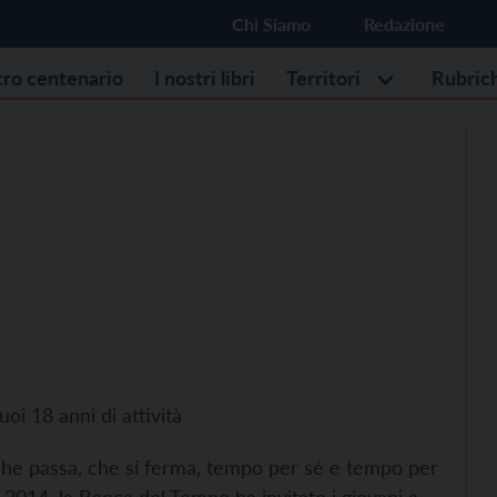
Chi Siamo
Redazione
stro centenario
I nostri libri
Territori
Rubric
uoi 18 anni di attività
he passa, che si ferma, tempo per sé e tempo per