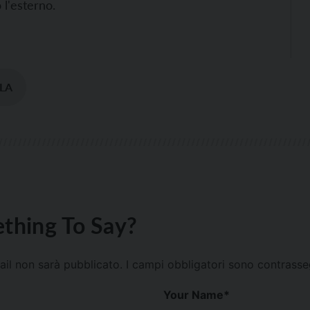
 l'esterno.
LA
thing To Say?
mail non sarà pubblicato.
I campi obbligatori sono contrass
Your Name
*