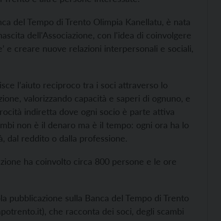
anca del Tempo di Trento Olimpia Kanellatu, è nata
nascita dell'Associazione, con l'idea di coinvolgere
’ e creare nuove relazioni interpersonali e sociali,
ce l’aiuto reciproco tra i soci attraverso lo
azione, valorizzando capacità e saperi di ognuno, e
rocità indiretta dove ogni socio è parte attiva
ambi non è il denaro ma è il tempo: ogni ora ha lo
, dal reddito o dalla professione.
ciazione ha coinvolto circa 800 persone e le ore
cola pubblicazione sulla Banca del Tempo di Trento
otrento.it), che racconta dei soci, degli scambi