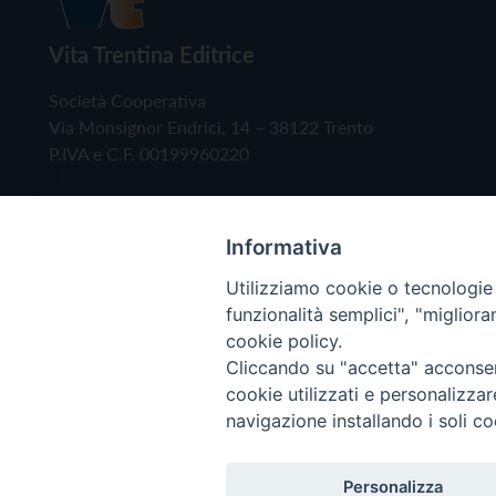
Vita Trentina Editrice
Società Cooperativa
Via Monsignor Endrici, 14 – 38122 Trento
P.IVA e C.F. 00199960220
Informativa
Utilizziamo cookie o tecnologie s
funzionalità semplici", "miglior
cookie policy.
Cliccando su "accetta" acconsent
Copyright © 2019 - Tutti i diritti riservati - Vita
cookie utilizzati e personalizza
navigazione installando i soli co
Privacy Policy
Personalizza