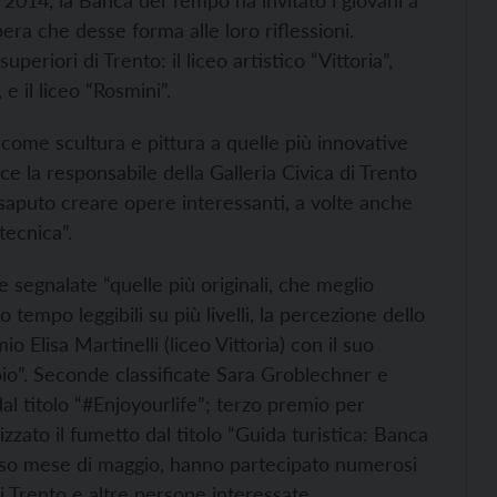
el 2014, la Banca del Tempo ha invitato i giovani a
era che desse forma alle loro riflessioni.
superiori di Trento: il liceo artistico “Vittoria”,
 e il liceo “Rosmini”.
i come scultura e pittura a quelle più innovative
ce la responsabile della Galleria Civica di Trento
 saputo creare opere interessanti, a volte anche
ecnica”.
 segnalate “quelle più originali, che meglio
tempo leggibili su più livelli, la percezione dello
o Elisa Martinelli (liceo Vittoria) con il suo
o”. Seconde classificate Sara Groblechner e
dal titolo “#Enjoyourlife”; terzo premio per
zzato il fumetto dal titolo “Guida turistica: Banca
orso mese di maggio, hanno partecipato numerosi
i Trento e altre persone interessate.