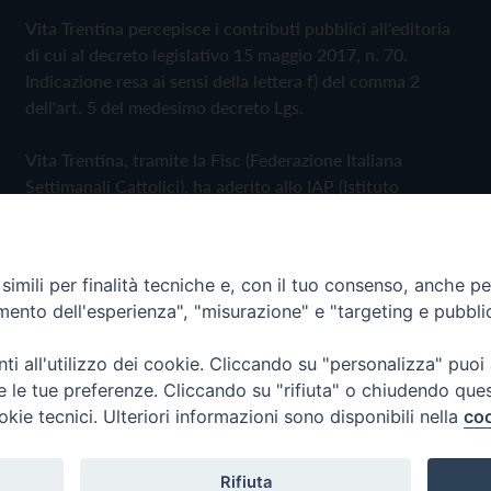
Vita Trentina percepisce i contributi pubblici all'editoria
di cui al decreto legislativo 15 maggio 2017, n. 70.
Indicazione resa ai sensi della lettera f) del comma 2
dell'art. 5 del medesimo decreto Lgs.
Vita Trentina, tramite la Fisc (Federazione Italiana
Settimanali Cattolici), ha aderito allo IAP (Istituto
dell'Autodisciplina Pubblicitaria) accettando il Codice di
Autodisciplina della Comunicazione Commerciale
imili per finalità tecniche e, con il tuo consenso, anche per 
Privacy Policy
Cookie Policy
amento dell'esperienza", "misurazione" e "targeting e pubbli
i all'utilizzo dei cookie. Cliccando su "personalizza" puoi
 Trentina Editrice
re le tue preferenze. Cliccando su "rifiuta" o chiudendo que
okie tecnici. Ulteriori informazioni sono disponibili nella
coo
Rifiuta