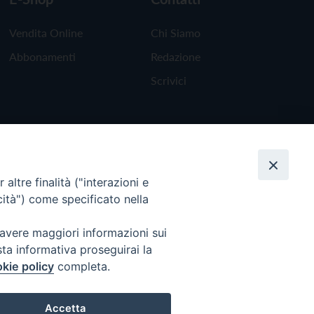
Vendita Online
Chi Siamo
Abbonamenti
Redazione
Scrivici
altre finalità ("interazioni e
cità") come specificato nella
 avere maggiori informazioni sui
sta informativa proseguirai la
kie policy
completa.
Torna all'inizio
Accetta