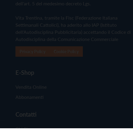
dell'art. 5 del medesimo decreto Lgs.
Vita Trentina, tramite la Fisc (Federazione Italiana
Settimanali Cattolici), ha aderito allo IAP (Istituto
dell'Autodisciplina Pubblicitaria) accettando il Codice di
Autodisciplina della Comunicazione Commerciale
Privacy Policy
Cookie Policy
E-Shop
Vendita Online
Abbonamenti
Contatti
Chi Siamo