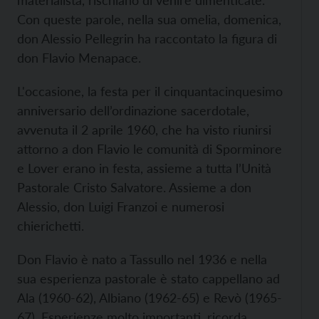
materialista, rischiano di venire dimenticate.
Con queste parole, nella sua omelia, domenica,
don Alessio Pellegrin ha raccontato la figura di
don Flavio Menapace.
L'occasione, la festa per il cinquantacinquesimo
anniversario dell’ordinazione sacerdotale,
avvenuta il 2 aprile 1960, che ha visto riunirsi
attorno a don Flavio le comunità di Sporminore
e Lover erano in festa, assieme a tutta l’Unità
Pastorale Cristo Salvatore. Assieme a don
Alessio, don Luigi Franzoi e numerosi
chierichetti.
Don Flavio è nato a Tassullo nel 1936 e nella
sua esperienza pastorale è stato cappellano ad
Ala (1960-62), Albiano (1962-65) e Revò (1965-
67). Esperienze molto importanti, ricorda