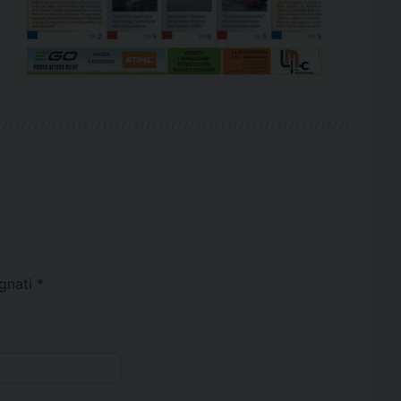
egnati
*