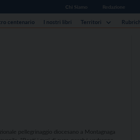
Chi Siamo
Redazione
stro centenario
I nostri libri
Territori
Rubric
adizionale pellegrinaggio diocesano a Montagnaga