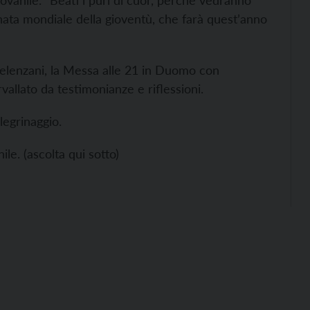
ovanile. “Beati i puri di cuor, perché vedranno
nata mondiale della gioventù, che farà quest’anno
 Belenzani, la Messa alle 21 in Duomo con
vallato da testimonianze e riflessioni.
legrinaggio.
le. (ascolta qui sotto)