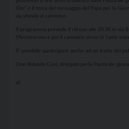
promosso a fine anno scolastico dalla Pastorale gi
Dio” è il tema del messaggio del Papa per la Gior
da sfondo al cammino.
Il programma prevede il ritrovo alle 20.30 in via
l’Arcivescovo e poi il cammino verso le Laste inter
E’ possibile partecipare anche ad un tratto del pel
Don Rolando Covi, delegato perla Pastorale giovani
di