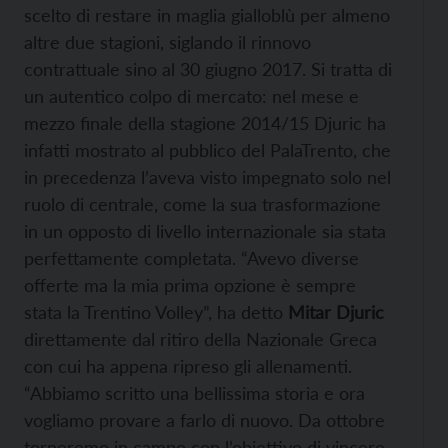
scelto di restare in maglia gialloblù per almeno
altre due stagioni, siglando il rinnovo
contrattuale sino al 30 giugno 2017. Si tratta di
un autentico colpo di mercato: nel mese e
mezzo finale della stagione 2014/15 Djuric ha
infatti mostrato al pubblico del PalaTrento, che
in precedenza l’aveva visto impegnato solo nel
ruolo di centrale, come la sua trasformazione
in un opposto di livello internazionale sia stata
perfettamente completata. “Avevo diverse
offerte ma la mia prima opzione è sempre
stata la Trentino Volley”, ha detto
Mitar Djuric
direttamente dal ritiro della Nazionale Greca
con cui ha appena ripreso gli allenamenti.
“Abbiamo scritto una bellissima storia e ora
vogliamo provare a farlo di nuovo. Da ottobre
torneremo in campo con l’obiettivo di vincere