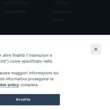
Vendita Online
Chi Siamo
Abbonamenti
Redazione
Scrivici
altre finalità ("interazioni e
cità") come specificato nella
 avere maggiori informazioni sui
sta informativa proseguirai la
kie policy
completa.
Torna all'inizio
Accetta