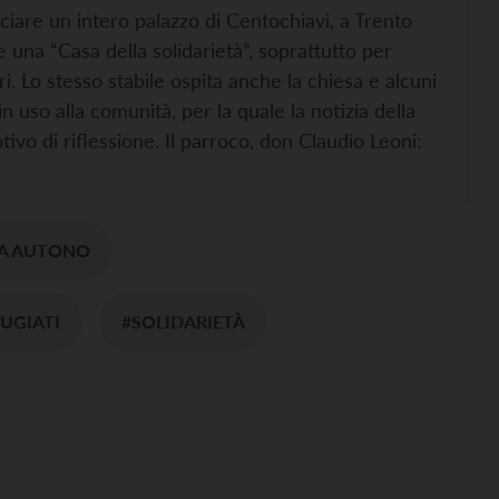
asciare un intero palazzo di Centochiavi, a Trento
 una “Casa della solidarietà”, soprattutto per
ri.
Lo stesso stabile ospita anche la chiesa e alcuni
in uso alla comunità, per la quale la notizia della
vo di riflessione. Il parroco, don Claudio Leoni:
IA AUTONO
FUGIATI
#SOLIDARIETÀ