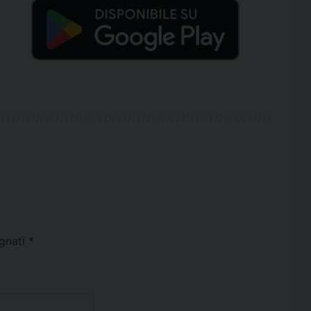
egnati
*