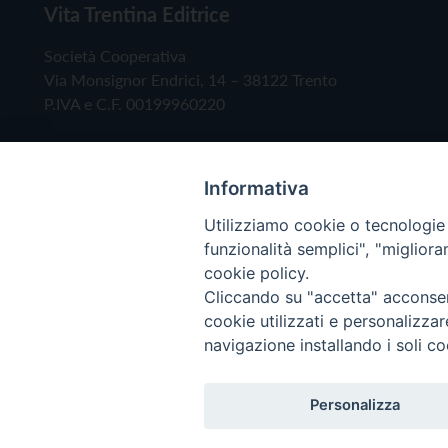
Vita Trentina Editrice
Società Cooperativa
Via Monsignor Endrici, 14 – 38122 Trento
P.IVA e C.F. 00199960220
Informativa
Utilizziamo cookie o tecnologie s
funzionalità semplici", "miglior
cookie policy.
Cliccando su "accetta" acconsent
Copyright © 2019 - Tutti i diritti riservati - Vita
cookie utilizzati e personalizza
navigazione installando i soli co
Privacy Policy
Personalizza