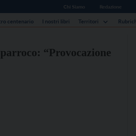
Chi Siamo
Redazione
stro centenario
I nostri libri
Territori
Rubric
l parroco: “Provocazione