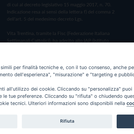
di cui al decreto legislativo 15 maggio 2017, n. 70.
Indicazione resa ai sensi della lettera f) del comma 2
dell'art. 5 del medesimo decreto Lgs.
Vita Trentina, tramite la Fisc (Federazione Italiana
Settimanali Cattolici), ha aderito allo IAP (Istituto
dell'Autodisciplina Pubblicitaria) accettando il Codice di
Autodisciplina della Comunicazione Commerciale
imili per finalità tecniche e, con il tuo consenso, anche per 
Privacy Policy
Cookie Policy
amento dell'esperienza", "misurazione" e "targeting e pubbli
i all'utilizzo dei cookie. Cliccando su "personalizza" puoi
 Trentina Editrice
re le tue preferenze. Cliccando su "rifiuta" o chiudendo que
okie tecnici. Ulteriori informazioni sono disponibili nella
coo
Rifiuta