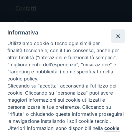
Contatti
Chi Siamo
Informativa
Redazione
Scrivici
Utilizziamo cookie o tecnologie simili per
finalità tecniche e, con il tuo consenso, anche per
altre finalità ("interazioni e funzionalità semplici",
"miglioramento dell'esperienza", "misurazione" e
"targeting e pubblicità") come specificato nella
cookie policy.
Copyright © 2019 - Tutti i diritti riservati - Vit
Cliccando su "accetta" acconsenti all'utilizzo dei
Trentina Editrice
cookie. Cliccando su "personalizza" puoi avere
maggiori informazioni sui cookie utilizzati e
Privacy Policy
personalizzare le tue preferenze. Cliccando su
Torna all'inizi
"rifiuta" o chiudendo questa informativa proseguirai
la navigazione installando i soli cookie tecnici.
Ulteriori informazioni sono disponibili nella
cookie
Preferenze Cookie