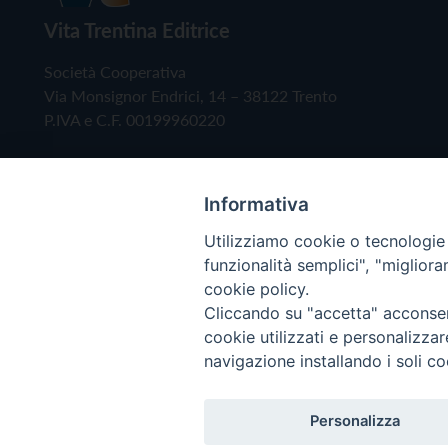
Vita Trentina Editrice
Società Cooperativa
Via Monsignor Endrici, 14 – 38122 Trento
P.IVA e C.F. 00199960220
Informativa
Utilizziamo cookie o tecnologie s
funzionalità semplici", "miglior
cookie policy.
Cliccando su "accetta" acconsent
Copyright © 2019 - Tutti i diritti riservati - Vita
cookie utilizzati e personalizza
navigazione installando i soli co
Privacy Policy
Personalizza