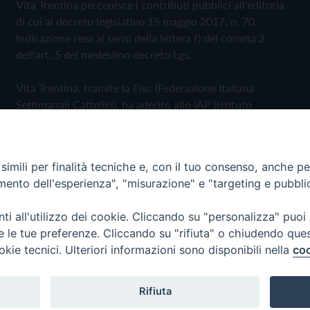
Vita Trentina percepisce i contributi pubblici all'editoria
di cui al decreto legislativo 15 maggio 2017, n. 70.
Indicazione resa ai sensi della lettera f) del comma 2
dell'art. 5 del medesimo decreto Lgs.
Vita Trentina, tramite la Fisc (Federazione Italiana
Settimanali Cattolici), ha aderito allo IAP (Istituto
dell'Autodisciplina Pubblicitaria) accettando il Codice di
Autodisciplina della Comunicazione Commerciale
imili per finalità tecniche e, con il tuo consenso, anche per 
Privacy Policy
Cookie Policy
amento dell'esperienza", "misurazione" e "targeting e pubbli
i all'utilizzo dei cookie. Cliccando su "personalizza" puoi
 Trentina Editrice
re le tue preferenze. Cliccando su "rifiuta" o chiudendo que
okie tecnici. Ulteriori informazioni sono disponibili nella
coo
Rifiuta