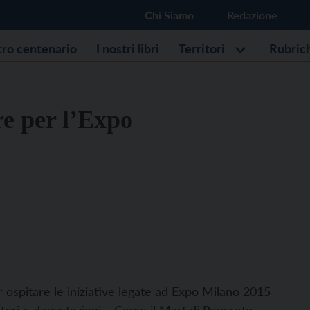
Chi Siamo
Redazione
stro centenario
I nostri libri
Territori
Rubric
re per l’Expo
r ospitare le iniziative legate ad Expo Milano 2015