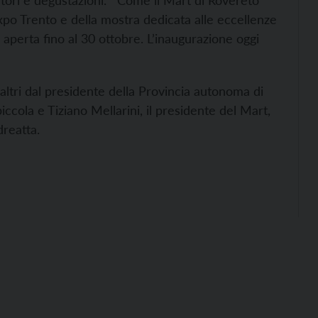
ratori e degustazioni. Come il Mart di Rovereto
xpo Trento e della mostra dedicata alle eccellenze
 aperta fino al 30 ottobre. L’inaugurazione oggi
 altri dal presidente della Provincia autonoma di
ccola e Tiziano Mellarini, il presidente del Mart,
dreatta.