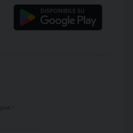
egnati
*