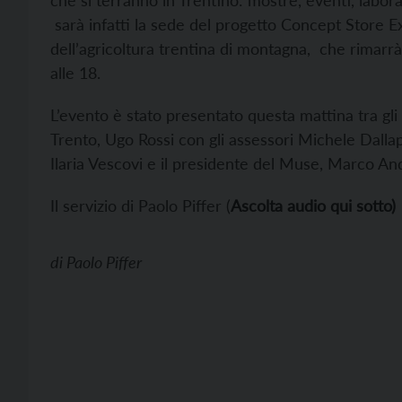
che si terranno in Trentino: mostre, eventi, labo
sarà infatti la sede del progetto Concept Store E
dell’agricoltura trentina di montagna, che rimarrà
alle 18.
L’evento è stato presentato questa mattina tra gli
Trento, Ugo Rossi con gli assessori Michele Dallapi
Ilaria Vescovi e il presidente del Muse, Marco An
Il servizio di Paolo Piffer (
Ascolta audio qui sotto)
di
Paolo Piffer