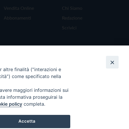
Vendita Online
Chi Siamo
Abbonamenti
Redazione
Scrivici
altre finalità ("interazioni e
cità") come specificato nella
 avere maggiori informazioni sui
sta informativa proseguirai la
kie policy
completa.
Torna all'inizio
Accetta