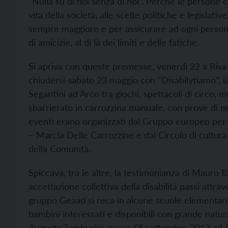
“Nulla su di noi senza di noi”. Perché le persone 
vita della società, alle scelte politiche e legislat
sempre maggiore e per assicurare ad ogni persona,
di amicizie, al di là dei limiti e delle fatiche.
Si apriva con queste premesse, venerdì 22 a Riva d
chiudersi sabato 23 maggio con “Disabilytiamo”, la 
Segantini ad Arco tra giochi, spettacoli di circo,
sbarrierato in carrozzina manuale, con prove di m
eventi erano organizzati dal Gruppo europeo per 
– Marcia Delle Carrozzine e dal Circolo di cultura
della Comunità.
Spiccava, tra le altre, la testimonianza di Mauro 
accettazione collettiva della disabilità passi att
gruppo Geaad si reca in alcune scuole elementari a
bambini interessati e disponibili con grande natu
Augusto Tamburini, nasce l'8 settembre 2013 ad A