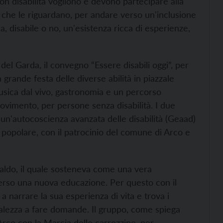
con disabilità vogliono e devono partecipare alla
ive che le riguardano, per andare verso un'inclusione
 disabile o no, un'esistenza ricca di esperienze,
el Garda, il convegno “Essere disabili oggi”, per
grande festa delle diverse abilità in piazzale
 musica dal vivo, gastronomia e un percorso
ovimento, per persone senza disabilità. I due
un'autocoscienza avanzata delle disabilità (Geaad)
 popolare, con il patrocinio del comune di Arco e
Baldo, il quale sosteneva come una vera
raverso una nuova educazione. Per questo con il
 narrare la sua esperienza di vita e trova i
ralezza a fare domande. Il gruppo, come spiega
rco con la Marcia delle carrozzine, per