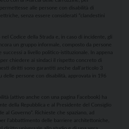
ermettesse alle persone con disabilità di
ttriche, senza essere considerati “clandestini
 nel Codice della Strada e, in caso di incidente, gli
ancora un gruppo informale, composto da persone
successi a livello politico-istituzionale. In appena
per chiedere ai sindaci il rispetto concreto di
uesti diritti sono garantiti anche dall'articolo 3
 delle persone con disabilità, approvata in 196
ilità (attivo anche con una pagina Facebook) ha
nte della Repubblica e al Presidente del Consiglio
rde al Governo”. Richieste che spaziano, ad
er l'abbattimento delle barriere architettoniche,
l diritto universale allo studio e di una vera