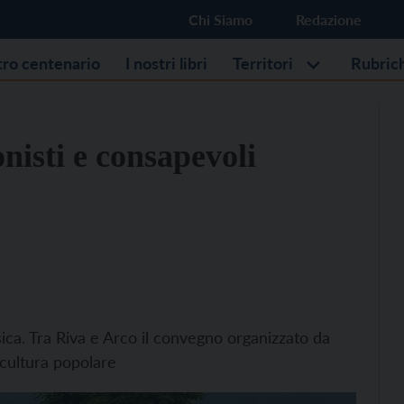
Chi Siamo
Redazione
stro centenario
I nostri libri
Territori
Rubric
nisti e consapevoli
usica. Tra Riva e Arco il convegno organizzato da
 cultura popolare