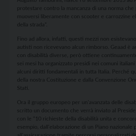
protestare contro la mancanza di una norma che p
muoversi liberamente con scooter e carrozzine ele
della strada”.
Fino ad allora, infatti, questi mezzi non esistevano
autisti non ricevevano alcun rimborso. Geaad è 
con disabilità diverse, però ottiene continuamente 
sei mesi ha organizzato presidi nei comuni italiani 
alcuni diritti fondamentali in tutta Italia. Perché q
della nostra Costituzione e dalla Convenzione Onu
Stati.
Ora il gruppo europeo per un'avanzata delle disab
scritto un documento che verrà inviato al Preside
con le “10 richieste della disabilità unita e conco
esempio, dall'elaborazione di un Piano nazionale p
all'assicurazione tramite percorsi personalizzati de