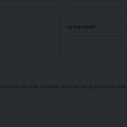
La tua email
*
e, email e sito web in questo browser per la prossima vol