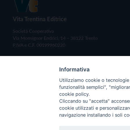
Vita Trentina Editrice
Società Cooperativa
Via Monsignor Endrici, 14 – 38122 Trento
P.IVA e C.F. 00199960220
Informativa
Utilizziamo cookie o tecnologie s
funzionalità semplici", "miglior
cookie policy.
Cliccando su "accetta" acconsent
Copyright © 2019 - Tutti i diritti riservati - Vita
cookie utilizzati e personalizza
navigazione installando i soli co
Privacy Policy