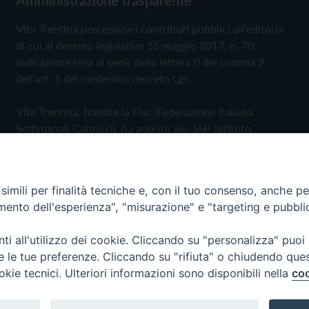
Vita Trentina percepisce i contributi pubblici all'editoria
di cui al decreto legislativo 15 maggio 2017, n. 70.
Indicazione resa ai sensi della lettera f) del comma 2
dell'art. 5 del medesimo decreto Lgs.
Vita Trentina, tramite la Fisc (Federazione Italiana
Settimanali Cattolici), ha aderito allo IAP (Istituto
dell'Autodisciplina Pubblicitaria) accettando il Codice di
Autodisciplina della Comunicazione Commerciale
imili per finalità tecniche e, con il tuo consenso, anche per 
Privacy Policy
Cookie Policy
amento dell'esperienza", "misurazione" e "targeting e pubbli
i all'utilizzo dei cookie. Cliccando su "personalizza" puoi
 Trentina Editrice
re le tue preferenze. Cliccando su "rifiuta" o chiudendo que
okie tecnici. Ulteriori informazioni sono disponibili nella
coo