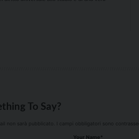
thing To Say?
mail non sarà pubblicato.
I campi obbligatori sono contrass
Your Name
*