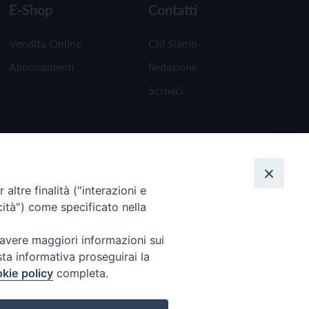
E-Shop
Contatti
Vendita Online
Chi Siamo
Abbonamenti
Redazione
Scrivici
altre finalità ("interazioni e
cità") come specificato nella
 avere maggiori informazioni sui
sta informativa proseguirai la
kie policy
completa.
Torna all'inizio