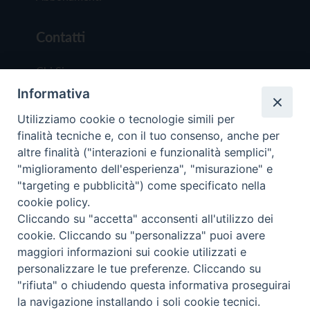
Contatti
Chi Siamo
Informativa
Redazione
Scrivici
Utilizziamo cookie o tecnologie simili per
finalità tecniche e, con il tuo consenso, anche per
altre finalità ("interazioni e funzionalità semplici",
"miglioramento dell'esperienza", "misurazione" e
"targeting e pubblicità") come specificato nella
cookie policy.
Copyright © 2019 - Tutti i diritti riservati - Vit
Cliccando su "accetta" acconsenti all'utilizzo dei
Trentina Editrice
cookie. Cliccando su "personalizza" puoi avere
maggiori informazioni sui cookie utilizzati e
Privacy Policy
personalizzare le tue preferenze. Cliccando su
Torna all'inizi
"rifiuta" o chiudendo questa informativa proseguirai
la navigazione installando i soli cookie tecnici.