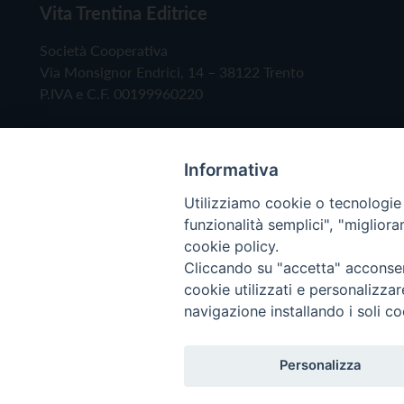
Vita Trentina Editrice
Società Cooperativa
Via Monsignor Endrici, 14 – 38122 Trento
P.IVA e C.F. 00199960220
Informativa
Utilizziamo cookie o tecnologie s
funzionalità semplici", "miglior
cookie policy.
Cliccando su "accetta" acconsent
Copyright © 2019 - Tutti i diritti riservati - Vita
cookie utilizzati e personalizza
navigazione installando i soli co
Privacy Policy
Personalizza