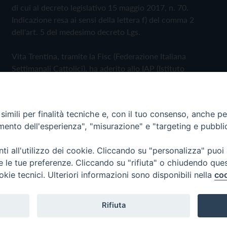
di cui al decreto legislativo 15 maggio 2017, n. 70.
Indicazione resa ai sensi della lettera f) del comma 2
dell'art. 5 del medesimo decreto Lgs.
Vita Trentina, tramite la Fisc (Federazione Italiana
Settimanali Cattolici), ha aderito allo IAP (Istituto
dell'Autodisciplina Pubblicitaria) accettando il Codice di
Autodisciplina della Comunicazione Commerciale
imili per finalità tecniche e, con il tuo consenso, anche per 
Privacy Policy
Cookie Policy
amento dell'esperienza", "misurazione" e "targeting e pubbli
i all'utilizzo dei cookie. Cliccando su "personalizza" puoi
 Trentina Editrice
re le tue preferenze. Cliccando su "rifiuta" o chiudendo que
okie tecnici. Ulteriori informazioni sono disponibili nella
coo
Rifiuta