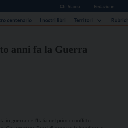
Chi Siamo
Redazione
stro centenario
I nostri libri
Territori
Rubric
to anni fa la Guerra
 in guerra dell’Italia nel primo conflitto