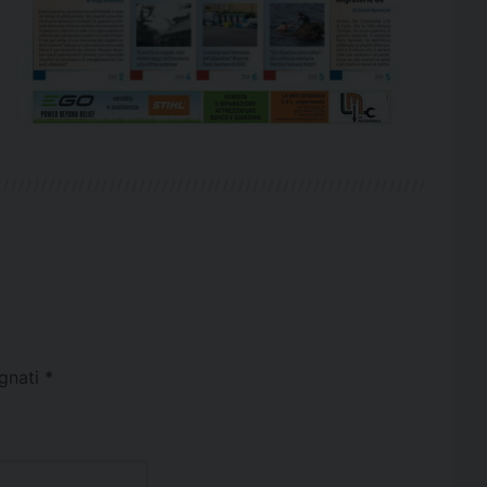
egnati
*