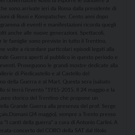
el Governatore Rossi di esporre le bandiere a
iche sono arrivate ieri da Roma dalla presidente di
issioni di Rossi e Kompatscher. Cento anni dopo
 programma di eventi e manifestazioni ricorda quegli
lti anche alle nuove generazioni. Spettacoli,
 le famiglie sono previste in tutto il Trentino,
olte a ricordare particolari episodi legati alla
rande Guerra aperti al pubblico in questo periodo e
o eventi. Proseguono le grandi mostre dedicate alla
lerie di Piedicastello e al Castello del
ano della Guerra e al Mart.
Questa sera (sabato
llo si terrà l’evento “1915-2015. Il 24 maggio e la
seo storico del Trentino che propone un
della Grande Guerra alla presenza del prof. Serge
ais.
Domani (24 maggio), sempre a Trento presso
a “I canti della guerra” a cura di Antonio Carlini. A
 serata-concerto del CORO della SAT dal titolo