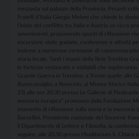
mondiale. Montano le polemiche sulla decisione d
mezzasta sul palazzo della Provincia. Pesanti crit
Fratelli d’Italia Giorgia Meloni che chiede le dim
l’inizio del conflitto tra Italia e Austria un ricco
avvenimenti, proponendo spunti di riflessione rivo
escursioni, visite guidate, conferenze e attività per
insieme a numerose cerimonie di commemorazione v
storia locale. Tanti i musei della Rete Trentino G
le fortezze restaurate e visitabili che ospiterann
Grande Guerra in Trentino: a Trento quelle alle Gal
Buonconsiglio; a Rovereto, al Museo Storico Itali
23) alle ore 20:30 presso Le Gallerie di Piedicaste
memoria europea” promosso dalla Fondazione Mu
momento di riflessione sulla storia e la memoria 
Barcellini, Presidente nazionale del Souvenir franç
il Dipartimento di Lettere e Filosofia, la conferenz
seguire, alle 20.30 presso l’Auditorium S. Chiara