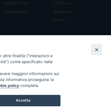
Vendita Online
Chi Siamo
Abbonamenti
Redazione
Scrivici
altre finalità ("interazioni e
cità") come specificato nella
 avere maggiori informazioni sui
sta informativa proseguirai la
kie policy
completa.
Torna all'inizio
Accetta