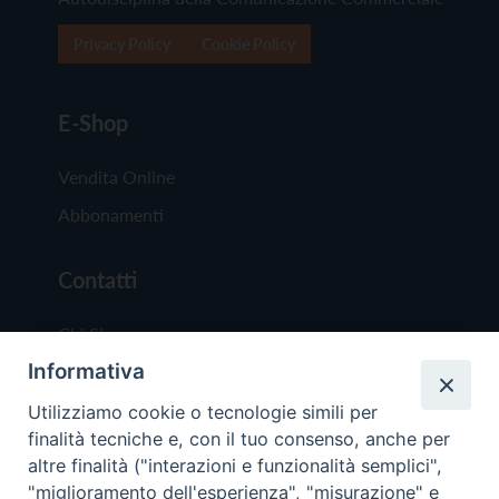
Privacy Policy
Cookie Policy
E-Shop
Vendita Online
Abbonamenti
Contatti
Chi Siamo
Informativa
Redazione
Scrivici
Utilizziamo cookie o tecnologie simili per
finalità tecniche e, con il tuo consenso, anche per
altre finalità ("interazioni e funzionalità semplici",
"miglioramento dell'esperienza", "misurazione" e