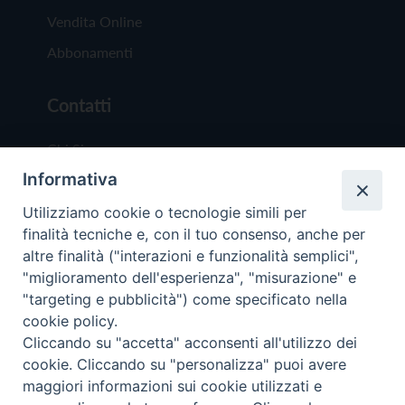
Vendita Online
Abbonamenti
Contatti
Chi Siamo
Informativa
Redazione
Scrivici
Utilizziamo cookie o tecnologie simili per
finalità tecniche e, con il tuo consenso, anche per
altre finalità ("interazioni e funzionalità semplici",
"miglioramento dell'esperienza", "misurazione" e
"targeting e pubblicità") come specificato nella
cookie policy.
Copyright © 2019 - Tutti i diritti riservati - Vit
Cliccando su "accetta" acconsenti all'utilizzo dei
Trentina Editrice
cookie. Cliccando su "personalizza" puoi avere
maggiori informazioni sui cookie utilizzati e
Privacy Policy