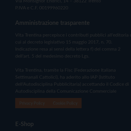
Via Monsignor Endrici, 14 – 38122 Trento
P.IVA e C.F. 00199960220
Amministrazione trasparente
Vita Trentina percepisce i contributi pubblici all'editoria 
cui al decreto legislativo 15 maggio 2017, n. 70.
Indicazione resa ai sensi della lettera f) del comma 2
dell'art. 5 del medesimo decreto Lgs.
Vita Trentina, tramite la Fisc (Federazione Italiana
Settimanali Cattolici), ha aderito allo IAP (Istituto
dell'Autodisciplina Pubblicitaria) accettando il Codice di
Autodisciplina della Comunicazione Commerciale
Privacy Policy
Cookie Policy
E-Shop