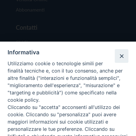
Abbonamenti
Contatti
Chi Siamo
Informativa
Redazione
Scrivici
Utilizziamo cookie o tecnologie simili per
finalità tecniche e, con il tuo consenso, anche per
altre finalità ("interazioni e funzionalità semplici",
"miglioramento dell'esperienza", "misurazione" e
"targeting e pubblicità") come specificato nella
cookie policy.
Copyright © 2019 - Tutti i diritti riservati - Vit
Cliccando su "accetta" acconsenti all'utilizzo dei
Trentina Editrice
cookie. Cliccando su "personalizza" puoi avere
maggiori informazioni sui cookie utilizzati e
Privacy Policy
personalizzare le tue preferenze. Cliccando su
Torna all'inizi