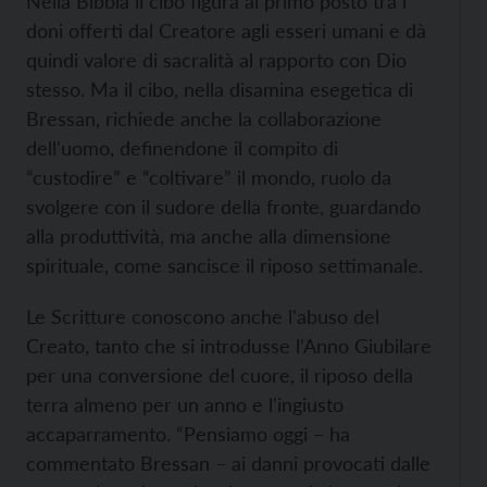
Nella Bibbia il cibo figura al primo posto tra i
doni offerti dal Creatore agli esseri umani e dà
quindi valore di sacralità al rapporto con Dio
stesso. Ma il cibo, nella disamina esegetica di
Bressan, richiede anche la collaborazione
dell'uomo, definendone il compito di
“custodire” e “coltivare” il mondo, ruolo da
svolgere con il sudore della fronte, guardando
alla produttività, ma anche alla dimensione
spirituale, come sancisce il riposo settimanale.
Le Scritture conoscono anche l'abuso del
Creato, tanto che si introdusse l'Anno Giubilare
per una conversione del cuore, il riposo della
terra almeno per un anno e l'ingiusto
accaparramento. “Pensiamo oggi – ha
commentato Bressan – ai danni provocati dalle