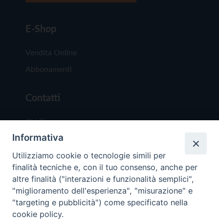
E-Shop
Vendita Online
Abbonamenti
Contatti
Chi Siamo
Informativa
Redazione
Scrivici
Utilizziamo cookie o tecnologie simili per
finalità tecniche e, con il tuo consenso, anche per
altre finalità ("interazioni e funzionalità semplici",
"miglioramento dell'esperienza", "misurazione" e
"targeting e pubblicità") come specificato nella
cookie policy.
Copyright © 2019 - Tutti i diritti riservati - Vit