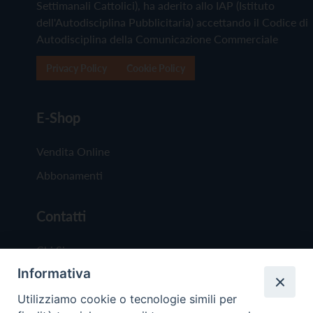
Settimanali Cattolici), ha aderito allo IAP (Istituto
dell'Autodisciplina Pubblicitaria) accettando il Codice di
Autodisciplina della Comunicazione Commerciale
Privacy Policy
Cookie Policy
E-Shop
Vendita Online
Abbonamenti
Contatti
Chi Siamo
Informativa
Redazione
Scrivici
Utilizziamo cookie o tecnologie simili per