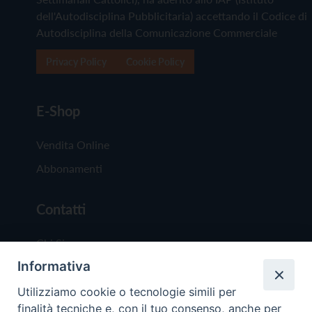
dell'Autodisciplina Pubblicitaria) accettando il Codice di
Autodisciplina della Comunicazione Commerciale
Privacy Policy
Cookie Policy
E-Shop
Vendita Online
Abbonamenti
Contatti
Chi Siamo
Informativa
Redazione
Scrivici
Utilizziamo cookie o tecnologie simili per
finalità tecniche e, con il tuo consenso, anche per