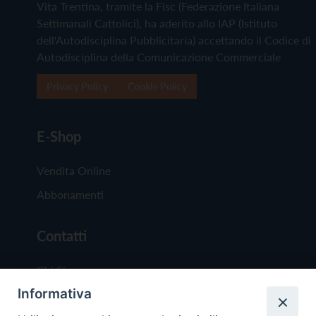
Vita Trentina, tramite la Fisc (Federazione Italiana
Settimanali Cattolici), ha aderito allo IAP (Istituto
dell'Autodisciplina Pubblicitaria) accettando il Codice di
Autodisciplina della Comunicazione Commerciale
Privacy Policy
Cookie Policy
E-Shop
Vendita Online
Abbonamenti
Contatti
Chi Siamo
Informativa
Redazione