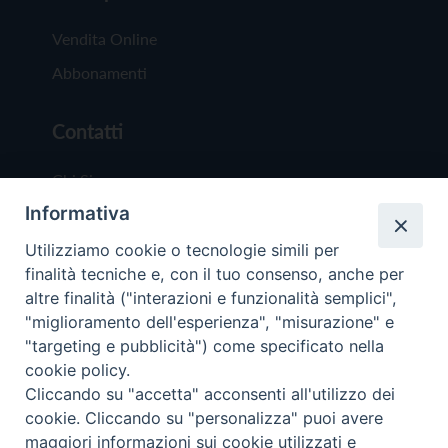
Vendita Online
Abbonamenti
Contatti
Chi Siamo
Informativa
Redazione
Scrivici
Utilizziamo cookie o tecnologie simili per
finalità tecniche e, con il tuo consenso, anche per
altre finalità ("interazioni e funzionalità semplici",
"miglioramento dell'esperienza", "misurazione" e
"targeting e pubblicità") come specificato nella
cookie policy.
Copyright © 2019 - Tutti i diritti riservati - Vit
Cliccando su "accetta" acconsenti all'utilizzo dei
Trentina Editrice
cookie. Cliccando su "personalizza" puoi avere
maggiori informazioni sui cookie utilizzati e