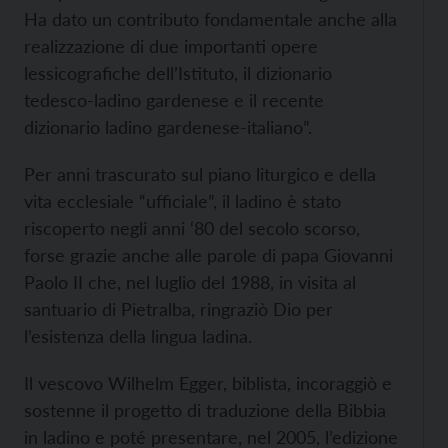
Ha dato un contributo fondamentale anche alla
realizzazione di due importanti opere
lessicografiche dell’Istituto, il dizionario
tedesco-ladino gardenese e il recente
dizionario ladino gardenese-italiano”.
Per anni trascurato sul piano liturgico e della
vita ecclesiale “ufficiale”, il ladino è stato
riscoperto negli anni ‘80 del secolo scorso,
forse grazie anche alle parole di papa Giovanni
Paolo II che, nel luglio del 1988, in visita al
santuario di Pietralba, ringraziò Dio per
l’esistenza della lingua ladina.
Il vescovo Wilhelm Egger, biblista, incoraggiò e
sostenne il progetto di traduzione della Bibbia
in ladino e poté presentare, nel 2005, l’edizione