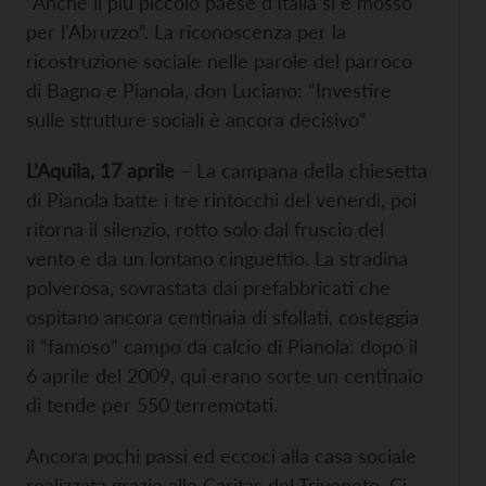
“Anche il più piccolo paese d’Italia si è mosso
per l’Abruzzo”. La riconoscenza per la
ricostruzione sociale nelle parole del parroco
di Bagno e Pianola, don Luciano: “Investire
sulle strutture sociali è ancora decisivo”
L’Aquila, 17 aprile
– La campana della chiesetta
di Pianola batte i tre rintocchi del venerdì, poi
ritorna il silenzio, rotto solo dal fruscio del
vento e da un lontano cinguettio. La stradina
polverosa, sovrastata dai prefabbricati che
ospitano ancora centinaia di sfollati, costeggia
il “famoso” campo da calcio di Pianola: dopo il
6 aprile del 2009, qui erano sorte un centinaio
di tende per 550 terremotati.
Ancora pochi passi ed eccoci alla casa sociale
realizzata grazie alle Caritas del Triveneto. Ci