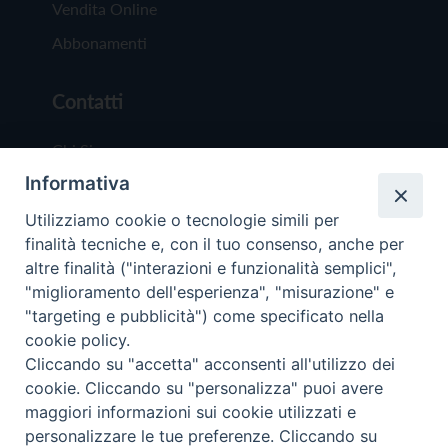
Vendita Online
Abbonamenti
Contatti
Chi Siamo
Informativa
Redazione
Scrivici
Utilizziamo cookie o tecnologie simili per
finalità tecniche e, con il tuo consenso, anche per
altre finalità ("interazioni e funzionalità semplici",
"miglioramento dell'esperienza", "misurazione" e
"targeting e pubblicità") come specificato nella
cookie policy.
Copyright © 2019 - Tutti i diritti riservati - Vit
Cliccando su "accetta" acconsenti all'utilizzo dei
Trentina Editrice
cookie. Cliccando su "personalizza" puoi avere
maggiori informazioni sui cookie utilizzati e
Privacy Policy
personalizzare le tue preferenze. Cliccando su