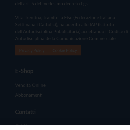
dell'art. 5 del medesimo decreto Lgs.
Vita Trentina, tramite la Fisc (Federazione Italiana
Settimanali Cattolici), ha aderito allo IAP (Istituto
dell'Autodisciplina Pubblicitaria) accettando il Codice di
Autodisciplina della Comunicazione Commerciale
Privacy Policy
Cookie Policy
E-Shop
Vendita Online
Abbonamenti
Contatti
Chi Siamo