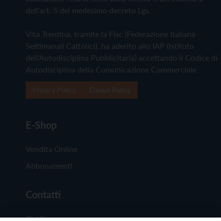
dell'art. 5 del medesimo decreto Lgs.
Vita Trentina, tramite la Fisc (Federazione Italiana
Settimanali Cattolici), ha aderito allo IAP (Istituto
dell'Autodisciplina Pubblicitaria) accettando il Codice di
Autodisciplina della Comunicazione Commerciale
Privacy Policy
Cookie Policy
E-Shop
Vendita Online
Abbonamenti
Contatti
Chi Siamo